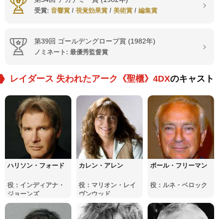
受賞:
音響賞
/
視覚効果賞
/
美術賞
/
編集賞
第39回 ゴールデングローブ賞 (1982年)
ノミネート: 最優秀監督賞
レイダース 失われたアーク《聖櫃》4DX
のキャスト
ハリソン・フォード
カレン・アレン
ポール・フリーマン
役：インディアナ・
役：マリオン・レイ
役：ルネ・ベロック
ジョーンズ
ヴンウッド