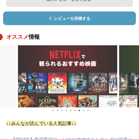
これはエンターテインメント作品であり、学術的作品ではありま
せん。
レビューを投稿する
舞台設定はナチスが台頭してきたころ。
アメリカ人であるインディとナチス軍との応酬も面白いです。
個人的なお気に入りシーンは、ある人を探している最中に刀を持
オススメ
情報
った男性に絡まれたときのインディの対応。
それまで鞭で戦っていたのに、ものすごくめんどくさそうに銃で
一発仕留めてしまうのが可笑しくて好きです。
●
●
●
●
●
●
●
●
●
↓↓みんなが読んでいる人気記事↓↓