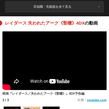
豆知識・失敗談を全て見る
レイダース 失われたアーク《聖櫃》4DX
の動画
映画『レイダース／失われたアーク《聖櫃》』4DX予告編
1
/ 3
引用：
youtube.com