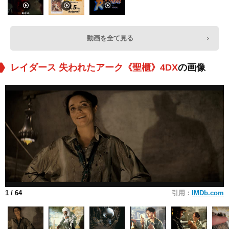
動画を全て見る
レイダース 失われたアーク《聖櫃》4DX
の画像
1
/ 64
引用：
IMDb.com