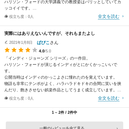
ハリソン・フォードの大学講義での教授姿はパリッとしていてカ
ッコイイです。
今作の舞台が大好きなエジプトで、カイロの街並み等を観ながら
全文を読む
役立ち度：0人
鑑賞できたのも気に入っているポイントです。元恋人のマリオン
だけでなく、子ザルとも行動を共にするのも可愛くて良かったで
Eddie Tagoe
Bill Reimbold
Patrick Durkin
実際にはありえないんですが、それもまたよし
す。
役：Messenger Pirat
役：Bureaucrat
役：Australian Clim
「聖櫃」の未知の力を求めるナチスと、インディの宝探しの様子
ぱぴこ
さん
2021年1月8日
e
ber
は波乱づくしで、アリオンが大変な目に遭ったり、やっと聖櫃を
4.0
/5.0
見つけたと思ったら奪われたりと、場面がどんとどん変化してい
「インディ・ジョーンズ シリーズ」の一作目。
くので飽きる事無く楽しく観ていけました。
ハリソン・フォードが演じるインディがとにかくかっこいいで
また車を馬で追いかけるインディのかっこいい騎乗シーンも観ら
す。
れ、車上での攻防も迫力がありました。
公開当時はインディのかっこよさに憧れたのを覚えています。
最後のアメリカへの船旅でやれやれと思ったものの、まだまだ気
物語も非常にテンポがよく、ハラハラドキドキの合間に笑いを挟
の抜けない展開が続いて神秘的なストーリーも盛り込まれた、今
んだり、飽きさせない娯楽作品としてうまく成立しています。
観ても最後まで十分楽しませてくれるシリーズ化するのも納得の
物語冒頭のとある遺跡への潜入シーンもいいですね。
内容でした。
全文を読む
役立ち度：0人
実際には考古学はもっと地味なもので、冒頭にあるように「罠」
を警戒したりすることはありません。
1 ~ 2件 / 2件中
今改めて観てみると「それはないない（笑）」と思うシーンも多
いです。
真剣な考古学ものを観たいならこの作品を選ぶのは間違い。
一般のレビューを全て見る