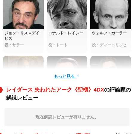
ジョン・リス＝デイ
ロナルド・レイシー
ウォルフ・カーラー
ビス
役：サラー
役：トート
役：ディートリッヒ
もっと見る
レイダース 失われたアーク《聖櫃》4DX
の評論家の
解説レビュー
アンソニー・ヒギン
デンホルム・エリオ
アルフレッド・モリ
ズ
ット
ーナ
役：ゴブラー
役：マーカス・ブロ
役：サティポ
ディ教授
現在解説レビューが有りません。