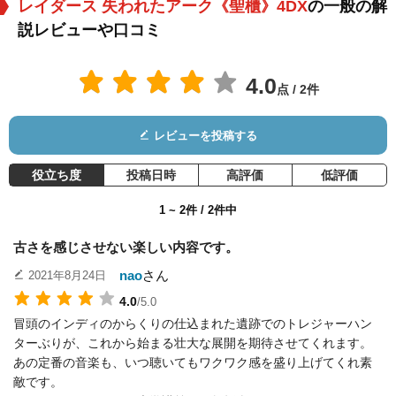
レイダース 失われたアーク《聖櫃》4DX
の一般の解
説レビューや口コミ
4.0
点 / 2件
Vic Tablian
Don Fellows
ウィリアム・フット
キンス
役：Barranca / Mon
役：Col. Musgrove
役：Major Eaton
レビューを投稿する
key Man
役立ち度
投稿日時
高評価
低評価
1 ~ 2件 / 2件中
古さを感じさせない楽しい内容です。
nao
さん
2021年8月24日
ジョージ・ハリス
Fred Sorenson
Anthony Chinn
4.0
/5.0
役：Katanga
役：Jock
役：Mohan
冒頭のインディのからくりの仕込まれた遺跡でのトレジャーハン
ターぶりが、これから始まる壮大な展開を期待させてくれます。
あの定番の音楽も、いつ聴いてもワクワク感を盛り上げてくれ素
敵です。