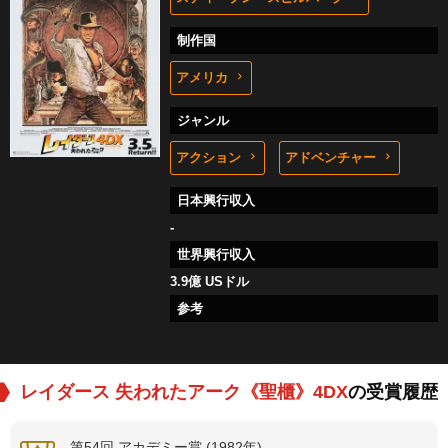
制作国
アメリカ
ジャンル
アクション
アドベンチャー
日本興行収入
-
世界興行収入
3.9億 USドル
参考
レイダース 失われたアーク《聖櫃》4DX
の受賞履歴
第54回 アカデミー賞 (1982年)