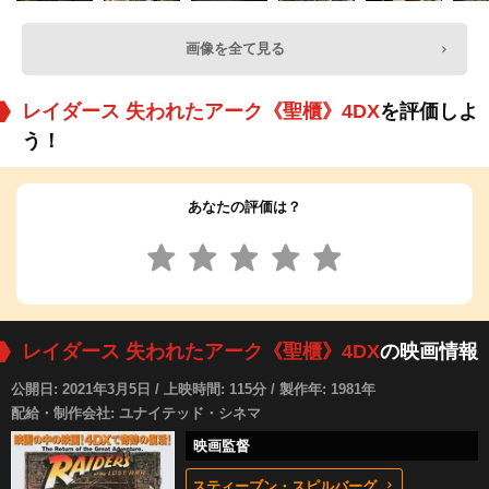
画像を全て見る
レイダース 失われたアーク《聖櫃》4DX
を評価しよ
う！
あなたの評価は？
レイダース 失われたアーク《聖櫃》4DX
の映画情報
公開日: 2021年3月5日 / 上映時間: 115分 / 製作年: 1981年
配給・制作会社: ユナイテッド・シネマ
映画監督
スティーブン・スピルバーグ