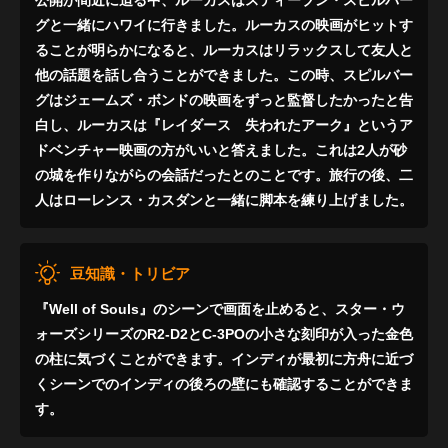
公開が間近に迫る中、ルーカスはスティーブン・スピルバー
グと一緒にハワイに行きました。ルーカスの映画がヒットす
ることが明らかになると、ルーカスはリラックスして友人と
他の話題を話し合うことができました。この時、スピルバー
グはジェームズ・ボンドの映画をずっと監督したかったと告
白し、ルーカスは『レイダース 失われたアーク』というア
ドベンチャー映画の方がいいと答えました。これは2人が砂
の城を作りながらの会話だったとのことです。旅行の後、二
人はローレンス・カスダンと一緒に脚本を練り上げました。
豆知識・トリビア
『Well of Souls』のシーンで画面を止めると、スター・ウ
ォーズシリーズのR2-D2とC-3POの小さな刻印が入った金色
の柱に気づくことができます。インディが最初に方舟に近づ
くシーンでのインディの後ろの壁にも確認することができま
す。