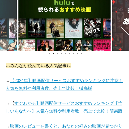
かっこよくて、何度もリピートして見てしまう。ファッション、
ビジネス、ニューヨークの街並み、キャスト、どんなところに注
目するかは人それぞれだけど、特に女性におすすめできる。
●
●
●
●
●
●
●
●
●
↓↓みんなが読んでいる人気記事↓↓
→
【2024年】動画配信サービスおすすめランキングに注意！
人気を無料や利用者数、売上で比較！徹底版
→【
すぐわかる】動画配信サービスおすすめランキング【忙
しいあなたへ】人気を無料や利用者数、売上で比較！簡易版
→
映画のレビューを書くと、あなたの好みの映画が見つかり