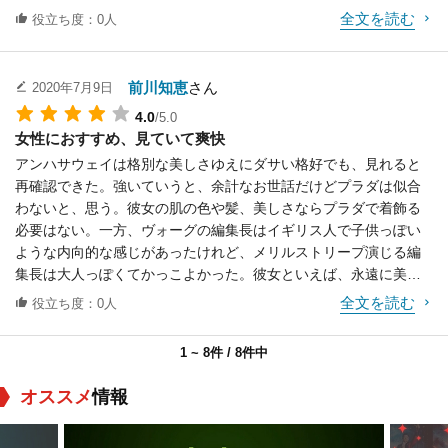
全文を読む
役立ち度：0人
前川知恵
さん
2020年7月9日
4.0
/5.0
女性におすすめ、見ていて爽快
アンハサウェイは格別な美しさゆえにダサい格好でも、見れると
再確認できた。強いていうと、余計なお世話だけどプラダは似合
わないと、思う。彼女の肌の色や髪、美しさならプラダで着飾る
必要はない。一方、ヴォーグの編集長はイギリス人で子供っぽい
ような内向的な感じがあったけれど、メリルストリープ演じる編
集長は大人っぽくてかっこよかった。彼女といえば、永遠に美し
くを思い出す。映画作品のなかで超人的な 存在感を醸し出してい
全文を読む
役立ち度：0人
るのだ。ヴォーグに勤めるもののプライド、意欲、野心というも
のが程よく描かれていたので、気持ちよかった。日本人と違って
1 ~ 8件 / 8件中
スパと言い切ってしまう気持ち良さ、これは 一流でないと嫌味に
なってしまうから、素敵。ラストはチャンスをものにしないお人
オススメ
情報
好しに、それじゃだめだとツッコミを入れてしまいたくなった。
あのニヒルな微笑み、メリルストリープの演技とファッションが