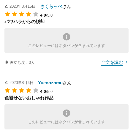
この映画を見ていて仕事一本に生きるいわゆらバリキャリ系の生
さくらっぺ
さん
2020年8月15日
活を垣間見ることができます。
4.0
/5.0
仕事に生きるのか、それともプライベートを優先させるのか。
パワハラからの脱却
これからの自分の身の振り方を考えさせられるきっかけとなりま
した。
ゴージャスで華やかな業界の話でありますが、仕事に生きる以上
どの業界でも変わらないものがあると感じました。
このレビューにはネタバレが含まれています
主人公のサクセスストーリーとして爽快感を楽しむもよし、
主人公に自己投影し、自分の今後の生き方について考えるきっか
全文を読む
けとしてみるのもよしな作品であらゆる人にオススメすることが
役立ち度：0人
できるまさしく名作といえる完成度でした。
Yuenozomu
さん
2020年8月4日
4.0
/5.0
色褪せないおしゃれ作品
このレビューにはネタバレが含まれています