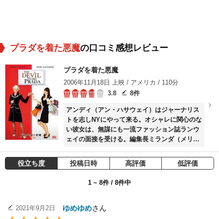
プラダを着た悪魔
の口コミ感想レビュー
プラダを着た悪魔
2006年11月18日 上映 / アメリカ / 110分
3.8
8件
アンディ（アン・ハサウェイ）はジャーナリス
トを志しNYにやって来る。オシャレに関心のな
い彼女は、無謀にも一流ファッション誌ランウ
ェイの面接を受ける。編集長ミランダ（メリ
ル・ストリープ）のジュニア・アシスタントの
仕事を手に入れるのだが、翌朝から24時間公私
役立ち度
投稿日時
高評価
低評価
の区別なく携帯が鳴り続ける悪夢の日々が始ま
った。
1 ~ 8件 / 8件中
ゆめゆめ
さん
2021年9月2日