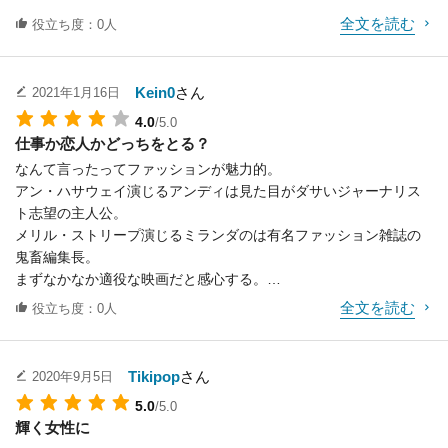
いる人をわくわくさせます。
全文を読む
役立ち度：0人
Kein0
さん
2021年1月16日
4.0
/5.0
仕事か恋人かどっちをとる？
なんて言ったってファッションが魅力的。
アン・ハサウェイ演じるアンディは見た目がダサいジャーナリス
ト志望の主人公。
メリル・ストリープ演じるミランダのは有名ファッション雑誌の
鬼畜編集長。
まずなかなか適役な映画だと感心する。
全文を読む
役立ち度：0人
主人公アンディの仕事を通して葛藤と成長が自分の仕事と比較し
て共感する女性が多い。
そんな野暮ったい服装だったアンディが、ミランダの下で四苦八
Tikipop
さん
2020年9月5日
苦しながらもファッションに磨きがかかり、仕事もテキパキこな
5.0
/5.0
していく。
輝く女性に
いつの間にか見違えるようなキャリアウーマンになってしまう。