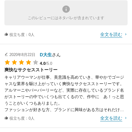
彼女に毎日の服装は、有名ブランドのオンパレードで羨ましくて
ため息が出てしまう。
一方彼女の昔からの友人や恋人はアンディの働き方に疑問を持
このレビューにはネタバレが含まれています
ち、茶化したりする。
親しい人たちとの溝が出来てしまって仕事が上手くいきだすと人
全文を読む
間関係がだめになってしまう。
役立ち度：0人
こういうこと現実でもよくあるよね。と共感できる部分が多い作
品だ。
D大生
さん
2020年8月22日
仕事に疲れた時の息抜きに自分の人生とはなんだろうと振り返れ
4.0
/5.0
るいい映画だ。
爽快なサクセスストーリー
キャリアウーマンが仕事、美意識を高めていき、華やかでゴージ
ャスな業界を駆け上がっていく爽快なサクセスストーリーです。
アルマーニやバーバーリーなど、実際に存在しているブランド名
がストーリーの中でいくつも出てくるので、作中に あ！っと思
うことがいくつもありました。
ファッションが好きな方、ブランドに興味がある方はそれだけで
もこの作品を楽しむことができそうです。
全文を読む
役立ち度：0人
また主人公の美意識がどんどん上がっていくのも見ていてテンシ
ョンとモチベーションが上がります。