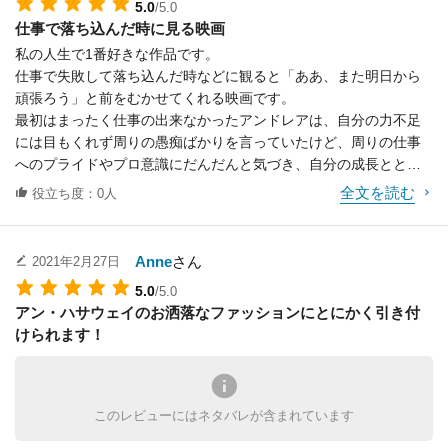
5.0
/5.0
仕事で落ち込んだ時に見る映画
私の人生で1番好きな作品です。
仕事で失敗して落ち込んだ時などに観ると「ああ、また明日から
頑張ろう」と前をむかせてくれる映画です。
最初はまったく仕事の出来なかったアンドレアは、自分の力不足
には目もくれず周りの愚痴ばかりを言っていたけど、周りの仕事
へのプライドやプロ意識にだんだんと気づき、自分の成長ととも
にファッションに対しても尊敬を持って働くようになるシーンは
全文を読む
役立ち度：0人
惹かれるかっこよさを感じました。
鬼の編集長として恐れられているミランダも魅力的なキャラクタ
ーの1人でこの物語の第二の主人公だと思います。
Anne
さん
2021年2月27日
冷血で鬼のような厳しさを持っているが、仕事に対して誰よりも
5.0
/5.0
ハングリー精神があり、そして誰よりも重圧の中で仕事をこなす
アン・ハサウェイのお洒落なファッションにとにかく引き付
姿勢は同じ女性としてその強さに惹かれる部分がありました。
けられます！
また、この映画の見どころは物語の他にも登場するブランドやコ
ーディネートにもあります。
ファッションにまったく興味がなかった主人公アンドレアの、仕
事に向き合う姿勢の変化とともに身にまとう洋服にも変化が出る
このレビューにはネタバレが含まれています
ところも魅力であり、最先端のブランドやコーディネートは見て