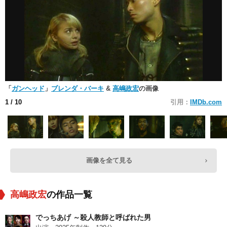
「
ガンヘッド
」
ブレンダ・バーキ
&
高嶋政宏
の画像
1
/ 10
引用：
IMDb.com
画像を全て見る
高嶋政宏
の作品一覧
でっちあげ ～殺人教師と呼ばれた男