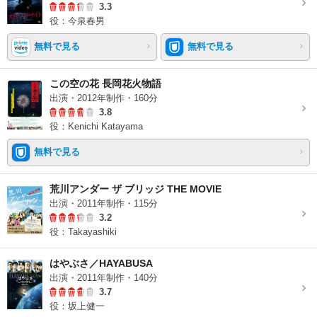
3.3
役：今泉春男
無料で見る
無料で見る
この空の花 長岡花火物語
出演・2012年制作・160分
3.8
役：Kenichi Katayama
無料で見る
荒川アンダー ザ ブリッジ THE MOVIE
出演・2011年制作・115分
3.2
役：Takayashiki
はやぶさ／HAYABUSA
出演・2011年制作・140分
3.7
役：坂上健一