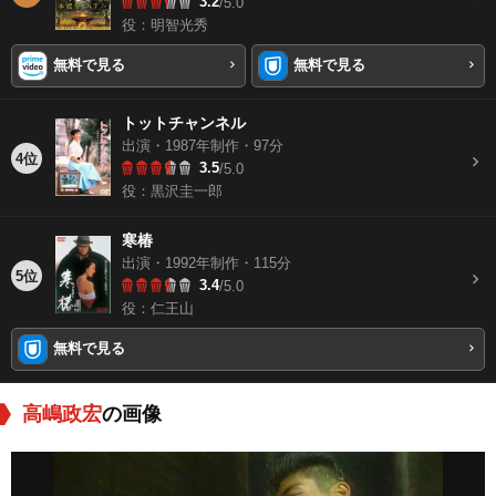
3.2
/5.0
役：明智光秀
無料で見る
無料で見る
トットチャンネル
出演・1987年制作・97分
4位
3.5
/5.0
役：黒沢圭一郎
寒椿
出演・1992年制作・115分
5位
3.4
/5.0
役：仁王山
無料で見る
高嶋政宏
の画像