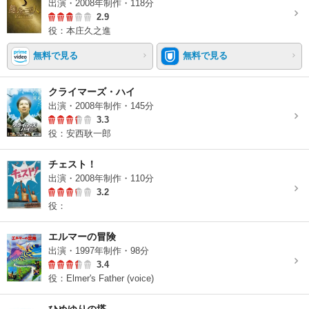
出演・2008年制作・118分
2.9
役：本庄久之進
無料で見る
無料で見る
クライマーズ・ハイ
出演・2008年制作・145分
3.3
役：安西耿一郎
チェスト！
出演・2008年制作・110分
3.2
役：
エルマーの冒険
出演・1997年制作・98分
3.4
役：Elmer's Father (voice)