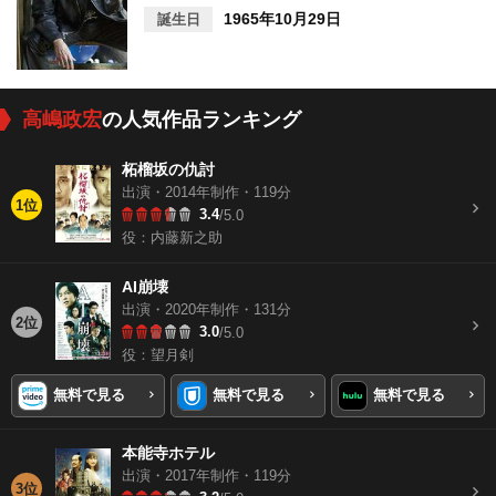
1965年10月29日
誕生日
高嶋政宏
の人気作品ランキング
柘榴坂の仇討
出演・2014年制作・119分
1位
3.4
/5.0
役：内藤新之助
AI崩壊
出演・2020年制作・131分
2位
3.0
/5.0
役：望月剣
無料で見る
無料で見る
無料で見る
本能寺ホテル
出演・2017年制作・119分
3位