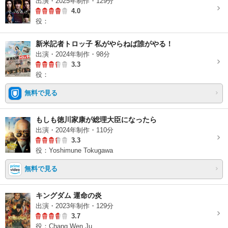
出演・2025年制作・129分
4.0
役：
新米記者トロッ子 私がやらねば誰がやる！
出演・2024年制作・98分
3.3
役：
無料で見る
もしも徳川家康が総理大臣になったら
出演・2024年制作・110分
3.3
役：Yoshimune Tokugawa
無料で見る
キングダム 運命の炎
出演・2023年制作・129分
3.7
役：Chang Wen Ju