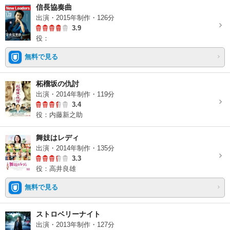
信長協奏曲
出演・2015年制作・126分
3.9
役：
無料で見る
柘榴坂の仇討
出演・2014年制作・119分
3.4
役：内藤新之助
舞妓はレディ
出演・2014年制作・135分
3.3
役：高井良雄
無料で見る
ストロベリーナイト
出演・2013年制作・127分