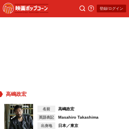
登録/ログイン
高嶋政宏
高嶋政宏
名前
Masahiro Takashima
英語表記
日本／東京
出身地