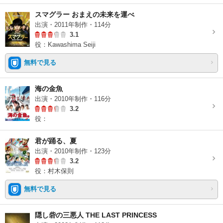
スマグラー おまえの未来を運べ
出演・2011年制作・114分
3.1
役：Kawashima Seiji
無料で見る
海の金魚
出演・2010年制作・116分
3.2
役：
君が踊る、夏
出演・2010年制作・123分
3.2
役：村木保則
無料で見る
隠し砦の三悪人 THE LAST PRINCESS