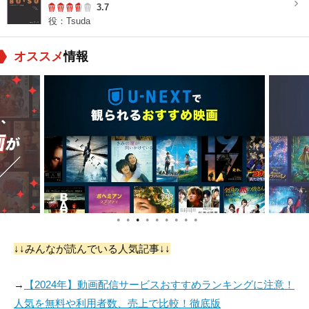
3.7
役：Tsuda
オススメ
情報
●
●
●
●
●
●
●
●
●
↓↓みんなが読んでいる人気記事↓↓
→
【2024年】動画配信サービスおすすめランキングに注意！
人気を無料や利用者数、売上で比較！徹底版