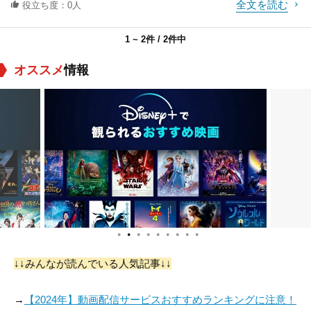
全文を読む
役立ち度：0人
1 ~ 2件 / 2件中
オススメ
情報
●
●
●
●
●
●
●
●
●
↓↓みんなが読んでいる人気記事↓↓
→
【2024年】動画配信サービスおすすめランキングに注意！