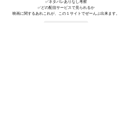
✅ネタバレありなし考察
✅どの配信サービスで見られるか
映画に関するあれこれが、この１サイトでぜーんぶ出来ます。
お問い合わせ
公式SNSで最新の情報をチェック!
登録/ログイン
映画ポップコーンって？
お問い合わせ
プライバシーポリシー
利用規約
サイトマップ