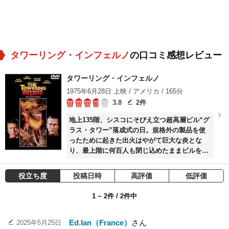
タワーリング・インフェルノ
の口コミ感想レビュー
タワーリング・インフェルノ
1975年6月28日 上映 / アメリカ / 165分
3.8
2件
地上135階、シスコにそびえ立つ超高層ビル“グ
ラス・タワー”落成式の日。規格外の製品を使
ったために起きた出火はやがて巨大な炎とな
り、最上階に何百人も閉じ込めたままビルを飲
み込む。
役立ち度
投稿日時
高評価
低評価
1 ~ 2件 / 2件中
Ed.Ian（France）
さん
2025年5月25日