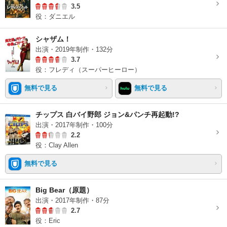
3.5
役：ダニエル
シャザム！
出演・2019年制作・132分
3.7
役：フレディ（スーパーヒーロー）
無料で見る
無料で見る
チップス 白バイ野郎 ジョン&パンチ再起動!?
出演・2017年制作・100分
2.2
役：Clay Allen
無料で見る
Big Bear（原題）
出演・2017年制作・87分
2.7
役：Eric