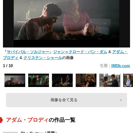
「
サバイバル・ソルジャー
」
ジャン＝クロード・バン・ダム
&
アダム・
ブロディ
&
クリステン・シャール
の画像
1
/ 10
引用：
IMDb.com
画像を全て見る
アダム・ブロディ
の作品一覧