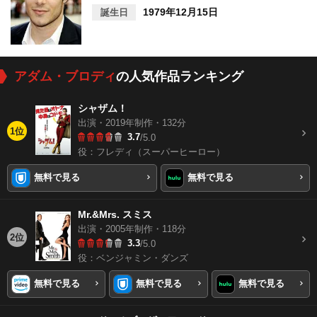
1979年12月15日
誕生日
アダム・ブロディ
の人気作品ランキング
シャザム！
出演・2019年制作・132分
1位
3.7
/5.0
役：フレディ（スーパーヒーロー）
無料で見る
無料で見る
Mr.&Mrs. スミス
出演・2005年制作・118分
2位
3.3
/5.0
役：ベンジャミン・ダンズ
無料で見る
無料で見る
無料で見る