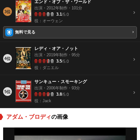
エンド・オブ・ザ・ワールド
出演・2012年制作・101分
3位
3.1
/5.0
役：オーウェン
無料で見る
レディ・オア・ノット
出演・2019年制作・95分
4位
3.5
/5.0
役：ダニエル
サンキュー・スモーキング
出演・2006年制作・93分
5位
3.8
/5.0
役：Jack
アダム・ブロディ
の画像