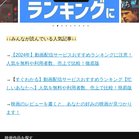
●
●
●
●
●
●
●
●
●
↓↓みんなが読んでいる人気記事↓↓
→
【2024年】動画配信サービスおすすめランキングに注意！
人気を無料や利用者数、売上で比較！徹底版
→【
すぐわかる】動画配信サービスおすすめランキング【忙
しいあなたへ】人気を無料や利用者数、売上で比較！簡易版
→
映画のレビューを書くと、あなたの好みの映画が見つかり
ます！
映画作品を探す