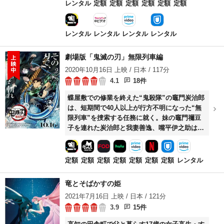
て、笑いのある人生は素晴らしいと信じ、底辺
レンタル
定額
定額
定額
定額
定額
定額
からの脱出を試みる。
レンタル
レンタル
レンタル
レンタル
劇場版「鬼滅の刃」無限列車編
2020年10月16日 上映 / 日本 / 117分
4.1
18件
蝶屋敷での修業を終えた“鬼殺隊”の竈門炭治郎
は、短期間で40人以上が行方不明になった“無
限列車”を捜索する任務に就く。妹の竈門禰豆
子を連れた炭治郎と我妻善逸、嘴平伊之助は、
鬼殺隊最強の剣士“柱”のひとりである炎柱の煉
獄杏寿郎と合流し、闇を進む無限列車の中で鬼
を相手に戦い始める。
定額
定額
定額
定額
定額
定額
定額
レンタル
竜とそばかすの姫
2021年7月16日 上映 / 日本 / 121分
3.9
15件