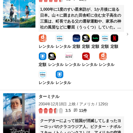
1,000年に1度のすい星来訪が、1か月後に迫る
日本。山々に囲まれた田舎町に住む女子高生の
三葉は、町長である父の選挙運動や、家系の神
社の風習などに鬱屈（うっくつ）していた。そ
れゆえに都会への憧れを強く持っていたが、あ
る日彼女は自分が都会に暮らしている少年にな
った夢を見る。夢では東京での生活を楽しみな
レンタル
レンタル
定額
定額
定額
定額
定額
がらも、その不思議な感覚に困惑する三葉。一
方、東京在住の男子高校生・瀧も自分が田舎町
に生活する少女になった夢を見る。やがて、そ
定額
レンタル
レンタル
レンタル
レンタル
の奇妙な夢を通じて彼らは引き合うようになっ
ていくが……。
レンタル
レンタル
ターミナル
2004年12月18日 上映 / アメリカ / 129分
3.5
11件
クーデターによって祖国が消滅してしまったヨ
ーロッパのクラコウジア人、ビクター・ナボル
スキー（トム・ハンクス）は、アメリカの空港