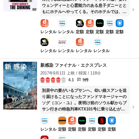
ウェンディーと心霊能力のある息子ダニーとと
もにホテルへやってくる。そのホテルでは、か
つて精神に異常をきたした管理人が家族を惨殺
するという事件が起きており、当初は何も気に
していなかったジャックも、次第に邪悪な意思
レンタル
レンタル
定額
定額
定額
定額
定額
に飲みこまれていく。
レンタル
レンタル
レンタル
レンタル
新感染 ファイナル・エクスプレス
2017年9月1日 上映 / 韓国 / 118分
4.1
9件
別居中の妻がいるプサンへ、幼い娘スアンを送
り届けることになったファンドマネージャーの
ソグ（コン・ユ）。夜明け前のソウル駅からプ
サン行きの特急列車KTX101号に乗り込むが、
発車直前に感染者を狂暴化させるウイルスに侵
された女性も乗ってくる。そして乗務員が彼女
にかみつかれ、瞬く間に車内はパニック状態
レンタル
定額
定額
定額
定額
定額
定額
に。異変に気づいたソグは、サンファ（マ・ド