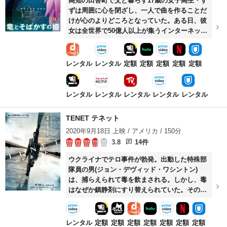
高知の田舎町で父と暮らす17歳の女子高生・す
ずは周囲に心を閉ざし、一人で曲を作ることだ
けが心のよりどころとなっていた。ある日、彼
女は全世界で50億人以上が集うインターネット
空間の仮想世界「U」と出会い、ベルというア
バターで参加する。幼いころに母を亡くして以
来、すずは歌うことができなくなっていたが、
レンタル
レンタル
定額
定額
定額
定額
定額
Uでは自然に歌うことができた。Uで自作の歌を
披露し注目を浴びるベルの前に、ある時竜の姿
をした謎の存在が現れる。
レンタル
レンタル
レンタル
レンタル
レンタル
TENET テネット
2020年9月18日 上映 / アメリカ / 150分
3.8
14件
ウクライナでテロ事件が勃発。出動した特殊部
隊員の男(ジョン・デヴィッド・ワシントン)
は、捕らえられて毒を飲まされる。しかし、毒
はなぜか鎮静剤にすり替えられていた。その
後、未来から「時間の逆行」と呼ばれる装置で
やって来た敵と戦うミッションと、未来を変え
るという謎のキーワード「TENET(テネット)」
レンタル
定額
定額
定額
定額
定額
定額
定額