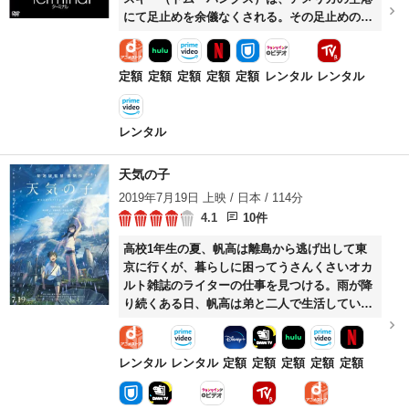
にて足止めを余儀なくされる。その足止めの期
間は数か月にもおよび……。
定額
定額
定額
定額
定額
レンタル
レンタル
レンタル
天気の子
2019年7月19日 上映 / 日本 / 114分
4.1
10件
高校1年生の夏、帆高は離島から逃げ出して東
京に行くが、暮らしに困ってうさんくさいオカ
ルト雑誌のライターの仕事を見つける。雨が降
り続くある日、帆高は弟と二人で生活している
陽菜という不思議な能力を持つ少女と出会う。
レンタル
レンタル
定額
定額
定額
定額
定額