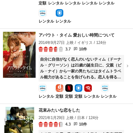
定額
レンタル
レンタル
レンタル
レンタル
レンタル
レンタル
アバウト・タイム 愛おしい時間について
2014年9月27日 上映 / イギリス / 124分
3.7
10件
自分に自信がなく恋人のいないティム（ドーナ
ル・グリーソン）は21歳の誕生日に、父親（ビ
ル・ナイ）から一家の男たちにはタイムトラベ
ル能力があることを告げられる。恋人を得るた
め張り切ってタイムトラベルを繰り返すティム
は、やがて魅力的な女性メアリー（レイチェ
ル・マクアダムス）と恋をする。しかしタイム
レンタル
定額
定額
定額
レンタル
レンタル
トラベルによって生じたアクシデントにより、
そもそもメアリーと出会っていなかったという
花束みたいな恋をした
ことになってしまい……。
2021年1月29日 上映 / 日本 / 124分
4.3
10件