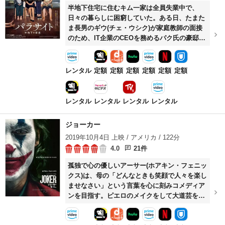
半地下住宅に住むキム一家は全員失業中で、
日々の暮らしに困窮していた。ある日、たまた
ま長男のギウ(チェ・ウシク)が家庭教師の面接
のため、IT企業のCEOを務めるパク氏の豪邸を
訪ね、兄に続いて妹のギジョン(パク・ソダム)
もその家に足を踏み入れる。
レンタル
定額
定額
定額
定額
定額
定額
レンタル
レンタル
レンタル
レンタル
ジョーカー
2019年10月4日 上映 / アメリカ / 122分
4.0
21件
孤独で心の優しいアーサー(ホアキン・フェニッ
クス)は、母の「どんなときも笑顔で人々を楽し
ませなさい」という言葉を心に刻みコメディア
ンを目指す。ピエロのメイクをして大道芸を披
露しながら母を助ける彼は、同じアパートの住
人ソフィーにひそかに思いを寄せていた。そし