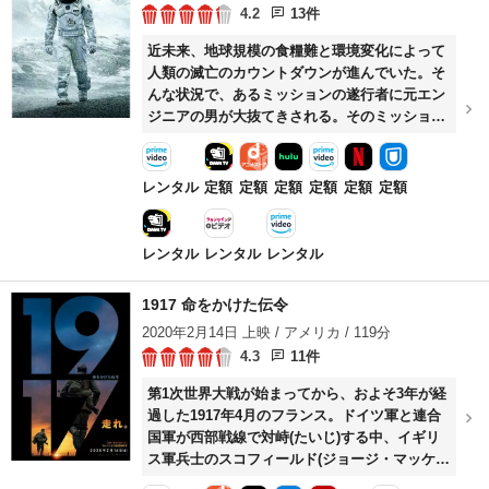
4.2
13件
近未来、地球規模の食糧難と環境変化によって
人類の滅亡のカウントダウンが進んでいた。そ
んな状況で、あるミッションの遂行者に元エン
ジニアの男が大抜てきされる。そのミッション
とは、宇宙で新たに発見された未開地へ旅立つ
というものだった。地球に残さねばならない家
族と人類滅亡の回避、二つの間で葛藤する男。
レンタル
定額
定額
定額
定額
定額
定額
悩み抜いた果てに、彼は家族に帰還を約束し、
前人未到の新天地を目指すことを決意して宇宙
船へと乗り込む。
レンタル
レンタル
レンタル
1917 命をかけた伝令
2020年2月14日 上映 / アメリカ / 119分
4.3
11件
第1次世界大戦が始まってから、およそ3年が経
過した1917年4月のフランス。ドイツ軍と連合
国軍が西部戦線で対峙(たいじ)する中、イギリ
ス軍兵士のスコフィールド(ジョージ・マッケ
イ)とブレイク(ディーン=チャールズ・チャップ