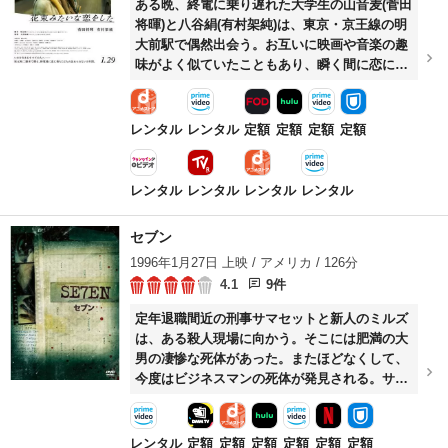
ある晩、終電に乗り遅れた大学生の山音麦(菅田
将暉)と八谷絹(有村架純)は、東京・京王線の明
大前駅で偶然出会う。お互いに映画や音楽の趣
味がよく似ていたこともあり、瞬く間に恋に落
ちた二人は大学卒業後、フリーターとして働き
ながら同居を始める。ずっと一緒にいたいと願
う麦と絹は、今の生活を維持することを目標
レンタル
レンタル
定額
定額
定額
定額
に、就職活動を続ける。
レンタル
レンタル
レンタル
レンタル
セブン
1996年1月27日 上映 / アメリカ / 126分
4.1
9件
定年退職間近の刑事サマセットと新人のミルズ
は、ある殺人現場に向かう。そこには肥満の大
男の凄惨な死体があった。またほどなくして、
今度はビジネスマンの死体が発見される。サマ
セットはそれぞれの現場に残されていた文字か
ら、犯人がキリスト教における七つの大罪(傲
慢・嫉妬・憤怒・怠惰・強欲・暴食・色欲)に因
レンタル
定額
定額
定額
定額
定額
定額