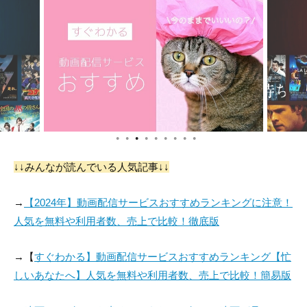
●
●
●
●
●
●
●
●
●
↓↓みんなが読んでいる人気記事↓↓
→
【2024年】動画配信サービスおすすめランキングに注意！
人気を無料や利用者数、売上で比較！徹底版
→【
すぐわかる】動画配信サービスおすすめランキング【忙
しいあなたへ】人気を無料や利用者数、売上で比較！簡易版