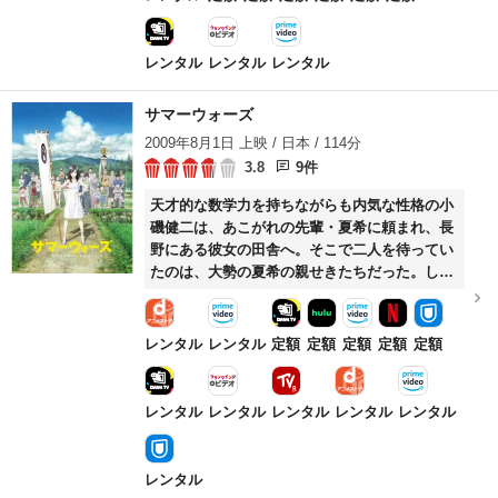
んだ殺人に及んでいると分析、残るは5件とな
った。事件を未然に防ごうと犯人の特定を急ぐ
2人。やがて一人の男が容疑者に浮上、しかし
レンタル
レンタル
レンタル
接近するも取り逃がし、さらなる犠牲者を出し
てしまう。そんな中、大罪に沿った犯行が残り
サマーウォーズ
2件となったところで、犯人を名乗る男が自首
2009年8月1日 上映 / 日本 / 114分
して来るのだが…。
3.8
9件
天才的な数学力を持ちながらも内気な性格の小
磯健二は、あこがれの先輩・夏希に頼まれ、長
野にある彼女の田舎へ。そこで二人を待ってい
たのは、大勢の夏希の親せきたちだった。しか
も、健二は夏希から「婚約者のふりをして」と
頼まれ、親せきの面々に圧倒されながらも大役
を務めることに……。
レンタル
レンタル
定額
定額
定額
定額
定額
レンタル
レンタル
レンタル
レンタル
レンタル
レンタル