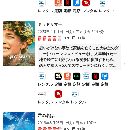
マン)に、ドイツ軍を追撃しているマッケンジー
大佐(ベネディクト・カンバーバッチ)の部隊に
レンタル
定額
定額
定額
レンタル
レンタル
作戦の中止を知らせる命令が下される。部隊の
行く先には要塞化されたドイツ軍の陣地と大規
ミッドサマー
模な砲兵隊が待ち構えていた。
2020年2月21日 上映 / アメリカ / 147分
3.9
11件
思いがけない事故で家族を亡くした大学生のダ
ニー(フローレンス・ピュー)は、人里離れた土
地で90年に1度行われる祝祭に参加するため、
恋人や友人ら5人でスウェーデンに行く。太陽
が沈まない村では色とりどりの花が咲き誇り、
明るく歌い踊る村人たちはとても親切でまるで
楽園のように見えた。
レンタル
定額
定額
定額
定額
定額
定額
レンタル
レンタル
レンタル
君の名は。
2016年8月26日 上映 / 日本 / 107分
4.5
11件