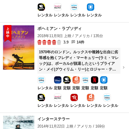
を与えられた彼は、第3次世界大戦開戦の阻止
に立ち上がる。
レンタル
レンタル
レンタル
レンタル
ボヘミアン・ラプソディ
2018年11月9日 上映 / アメリカ / 135分
3.9
14件
1970年のロンドン。ルックスや複雑な出自に劣
等感を抱くフレディ・マーキュリー(ラミ・マレ
ック)は、ボーカルが脱退したというブライア
ン・メイ(グウィリム・リー)とロジャー・テイ
ラー(ベン・ハーディ)のバンドに自分を売り込
む。類いまれな歌声に心を奪われた二人は彼を
バンドに迎え、さらにジョン・ディーコン(ジョ
レンタル
定額
定額
定額
定額
定額
定額
ー・マッゼロ)も加わってクイーンとして活動す
る。やがて「キラー・クイーン」のヒットによ
ってスターダムにのし上がるが、フレディはス
レンタル
レンタル
レンタル
レンタル
レンタル
キャンダル報道やメンバーとの衝突に苦しむ。
インターステラー
2014年11月22日 上映 / アメリカ / 169分