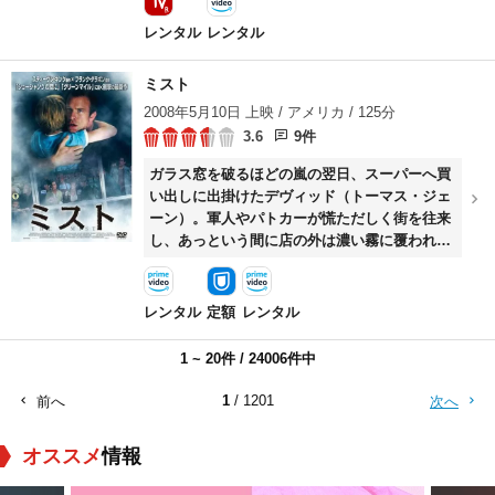
ンソク）とその妻ソンギョン（チョン・ユミ）
らと共に車両の後方へ避難する。やがて彼ら
レンタル
レンタル
は、車内のテレビで韓国政府が国家非常事態宣
言を発令したことを知り……。
ミスト
2008年5月10日 上映 / アメリカ / 125分
3.6
9件
ガラス窓を破るほどの嵐の翌日、スーパーへ買
い出しに出掛けたデヴィッド（トーマス・ジェ
ーン）。軍人やパトカーが慌ただしく街を往来
し、あっという間に店の外は濃い霧に覆われ
た。設備点検のために外に出た店員のジム（ウ
ィリアム・サドラー）が不気味な物体に襲われ
ると、店内の人々は次第に理性を失いはじ
レンタル
定額
レンタル
め……。
1 ~ 20件 / 24006件中
1
/ 1201
前へ
次へ
オススメ
情報