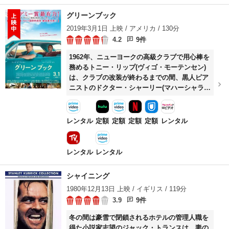
グリーンブック
2019年3月1日 上映 / アメリカ / 130分
4.2
9件
1962年、ニューヨークの高級クラブで用心棒を
務めるトニー・リップ(ヴィゴ・モーテンセン)
は、クラブの改装が終わるまでの間、黒人ピア
ニストのドクター・シャーリー(マハーシャラ・
アリ)の運転手として働くことになる。シャーリ
ーは人種差別が根強く残る南部への演奏ツアー
を計画していて、二人は黒人用旅行ガイド「グ
レンタル
定額
定額
定額
定額
レンタル
リーンブック」を頼りに旅立つ。出自も性格も
違う彼らは衝突を繰り返すが、少しずつ打ち解
けていく。
レンタル
レンタル
シャイニング
1980年12月13日 上映 / イギリス / 119分
3.9
9件
冬の間は豪雪で閉鎖されるホテルの管理人職を
得た小説家志望のジャック・トランスは、妻の