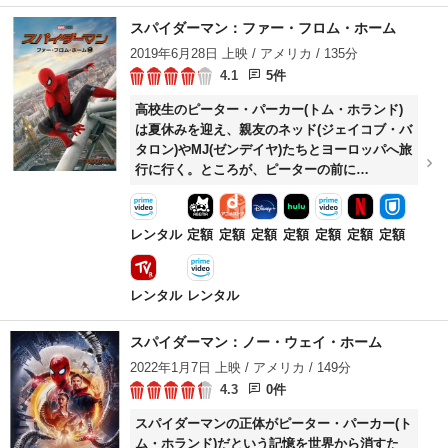
するが、玄関の鍵は閉ざされており、助けを呼
スパイダーマン：ファー・フロム・ホーム
ぼうにも携帯の電波は繋がらない。教会から呼
2019年6月28日 上映 / アメリカ / 135分
び戻されたと嘘をつく2人に、帰るには家の奥
4.1
5件
にある2つの扉のどちらかから出るしかないと
リードは言う。信仰心を試す扉の先で、彼女た
高校生のピーター・パーカー(トム・ホランド)
ちに待ち受ける悪夢のような「真相」とは
は夏休みを迎え、親友のネッド(ジェイコブ・バ
——。
タロン)やMJ(ゼンデイヤ)たちとヨーロッパへ旅
行に行く。ところが、ピーターの前に
S.H.I.E.L.D.の長官ニック・フューリー(サミュ
エル・L・ジャクソン)が現れ、彼にある任務を
与える。
レンタル
定額
定額
定額
定額
定額
定額
定額
レンタル
レンタル
スパイダーマン：ノー・ウェイ・ホーム
2022年1月7日 上映 / アメリカ / 149分
4.3
0件
スパイダーマンの正体がピーター・パーカー(ト
ム・ホランド)だという記憶を世界から消すた