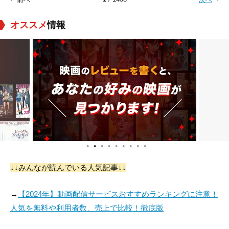
オススメ
情報
●
●
●
●
●
●
●
●
●
↓↓みんなが読んでいる人気記事↓↓
→
【2024年】動画配信サービスおすすめランキングに注意！
人気を無料や利用者数、売上で比較！徹底版