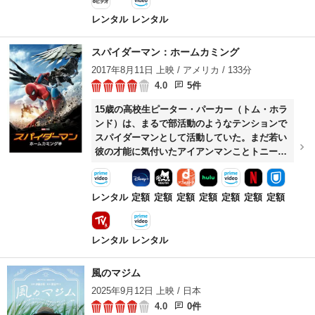
レンタル
レンタル
スパイダーマン：ホームカミング
2017年8月11日 上映 / アメリカ / 133分
4.0
5件
15歳の高校生ピーター・パーカー（トム・ホラ
ンド）は、まるで部活動のようなテンションで
スパイダーマンとして活動していた。まだ若い
彼の才能に気付いたアイアンマンことトニー・
スターク（ロバート・ダウニー・Jr）は、ピー
ターを真のヒーローとして育てようとする。ス
タークに新しいスーツを新調してもらったピー
レンタル
定額
定額
定額
定額
定額
定額
定額
ターは、意気揚々と街へ乗り出し……。
レンタル
レンタル
風のマジム
2025年9月12日 上映 / 日本
4.0
0件