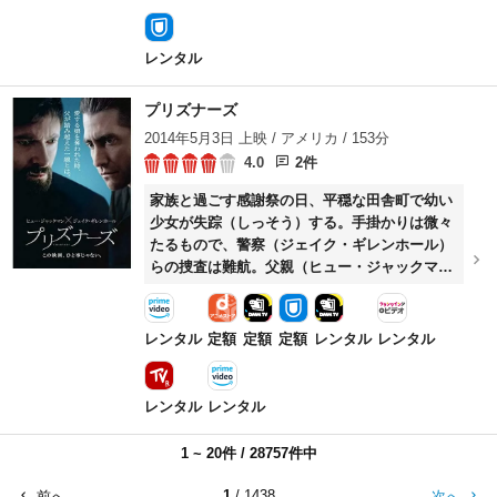
ロボットは深い友情を育んでいく。しかし夏の
終わり、海水浴を楽しんだ帰りに、ロボットは
錆びて動けなくなり、ビーチも来年の夏まで閉
レンタル
鎖されてしまう。ドッグとロボットは離ればな
れになり、再会を心待ちにしながらそれぞれの
プリズナーズ
時間を過ごす。そして翌年の夏、ふたり
2014年5月3日 上映 / アメリカ / 153分
は……。
4.0
2件
家族と過ごす感謝祭の日、平穏な田舎町で幼い
少女が失踪（しっそう）する。手掛かりは微々
たるもので、警察（ジェイク・ギレンホール）
らの捜査は難航。父親（ヒュー・ジャックマ
ン）は、証拠不十分で釈放された容疑者（ポー
ル・ダノ）の証言に犯人であると確信し、自ら
がわが子を救出するためにある策を考えつく
レンタル
定額
定額
定額
レンタル
レンタル
が……。
レンタル
レンタル
1 ~ 20件 / 28757件中
1
/ 1438
前へ
次へ