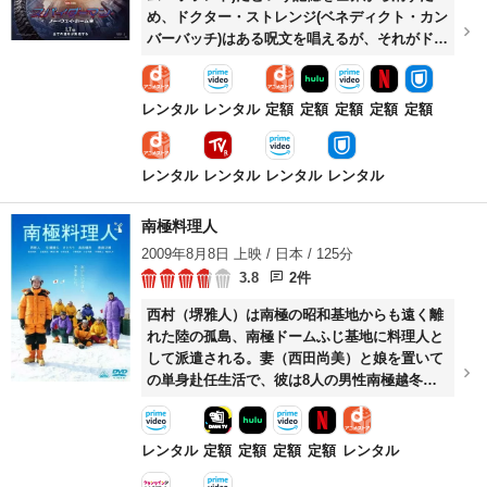
め、ドクター・ストレンジ(ベネディクト・カン
バーバッチ)はある呪文を唱えるが、それがドッ
ク・オク(アルフレッド・モリナ)らヴィランた
ちを呼び寄せてしまう。ヴィランの攻撃によっ
て、ピーターのみならず恋人のMJ(ゼンデイヤ)
レンタル
レンタル
定額
定額
定額
定額
定額
らピーターの大切な人たちにも危険が及ぶ。
レンタル
レンタル
レンタル
レンタル
南極料理人
2009年8月8日 上映 / 日本 / 125分
3.8
2件
西村（堺雅人）は南極の昭和基地からも遠く離
れた陸の孤島、南極ドームふじ基地に料理人と
して派遣される。妻（西田尚美）と娘を置いて
の単身赴任生活で、彼は8人の男性南極越冬隊
員たちの胃袋を満たすという大役を任される。
基地では雪氷学者（生瀬勝久）をはじめ、雪氷
サポート隊員（高良健吾）らが彼の料理を心待
レンタル
定額
定額
定額
定額
レンタル
ちにしており……。