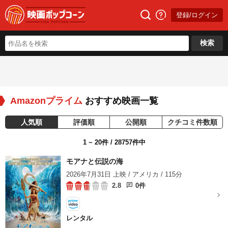
登録/ログイン
検索
Amazonプライム
おすすめ映画一覧
人気順
評価順
公開順
クチコミ件数順
1 ~ 20件 / 28757件中
モアナと伝説の海
2026年7月31日 上映 / アメリカ / 115分
2.8
0件
レンタル