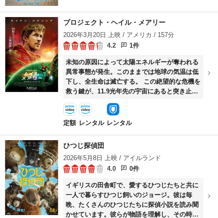
プロジェクト・ヘイル・メアリー
2026年3月20日 上映 / アメリカ / 157分
4.2
1件
未知の原因によって太陽エネルギーが奪われる
異常事態が発生。このままでは地球の気温は低
下し、全生命は滅亡する。 この絶望的な危機を
救う鍵が、11.9光年先の宇宙にあると突き止め
た人類は、 一縷の望みをかけて宇宙船を建造。
中学校の科学教師グレースを送り込む。 彼は知
識を武器に、“イチかバチか”のミッション＜プ
定額
レンタル
レンタル
ロジェクト・ヘイル・メアリー＞に立ち向かう
ことになる。 宇宙の果て、極限の孤独のなか
ひつじ探偵団
で、グレースが出会ったのは、同じく母星を救
2026年5月8日 上映 / アイルランド
うためにひとり奮闘する異星人ロッキーだっ
4.0
0件
た。 姿形、言葉も違う二人が、科学を共通言語
に挑む、宇宙最大の難題。 やがて育まれる種族
イギリスの田舎町で、愛するひつじたちと共に
を超えた友情の先で、二人が辿り着いた答えと
一人で暮らすひつじ飼いのジョージ。彼は毎
は ――。
晩、たくさんのひつじたちに探偵小説を読み聞
かせています。彼らが物語を理解し、その時間