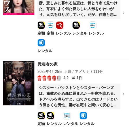
彦。悲しみに暮れる佳恵は、骨とう市で見つけ
た、芽衣によく似た愛らしい人形をかわいが
り、元気を取り戻していく。だが、佳恵と忠彦
の間に新たな娘・真衣が生まれると、2人は人
形に心を向けなくなり…。
定額
定額
レンタル
レンタル
レンタル
レンタル
異端者の家
2025年4月25日 上映 / アメリカ / 111分
4.2
1件
シスター・パクストンとシスター・バーンズ
は、布教のため森に囲まれた一軒家を訪れる。
ドアベルを鳴らすと、出てきたのはリードとい
う気さくな男性。妻が在宅中と聞いて安心した
2人は家の中で話をすることに。早速説明を始
めたところ、天才的な頭脳を持つリードは「ど
の宗教も真実とは思えない」と持論を展開す
定額
レンタル
レンタル
レンタル
る。不穏な空気を感じた2人は密かに帰ろうと