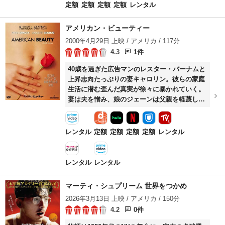
い。働いていた造船所が潰れてから、新しい職
定額
定額
定額
定額
レンタル
に就く気にもならずふらふらしている治の前
に、妹・阿佐子（満島ひかり）が、17歳の娘・
アメリカン・ビューティー
優子（髙石あかり）を連れて訪ねてくる。おい
2000年4月29日 上映 / アメリカ / 117分
しい儲け話にのせられた阿佐子は、1人で博多
4.3
1件
の男の元へ行くためしばらく優子を預かってく
れという。こうして突然、治と姪の優子との同
40歳を過ぎた広告マンのレスター・バーナムと
居生活がはじまることに……。 高校へ行かずア
上昇志向たっぷりの妻キャロリン。彼らの家庭
ルバイトをはじめた優子は、そこで働く先輩の
生活に潜む歪んだ真実が徐々に暴かれていく。
立山（高橋文哉）と親しくなる。懸命に父親代
妻は夫を憎み、娘のジェーンは父親を軽蔑して
わりをつとめようとする治との二人の生活に馴
いる。そして会社の上司はレスターにリストラ
染んできたある日、優子は、家を訪れた恵子が
による解雇を告げる。そんな毎日に嫌気が差し
治と言い争いをする現場に鉢合わせてしま
たレスターは、人生の方向転換を図る。しか
レンタル
定額
定額
定額
定額
レンタル
う……。
し、自由と幸せを求めるレスターを待ち受けて
いたのは、あまりにも高価な代償だった。
レンタル
レンタル
マーティ・シュプリーム 世界をつかめ
2026年3月13日 上映 / アメリカ / 150分
4.2
0件