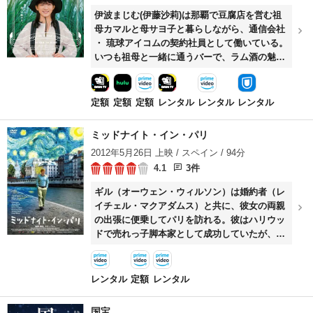
伊波まじむ(伊藤沙莉)は那覇で⾖腐店を営む祖
⺟カマルと⺟サヨ⼦と暮らしながら、通信会社
・ 琉球アイコムの契約社員として働いている。
いつも祖⺟と⼀緒に通うバーで、ラム酒の魅⼒
に取り憑かれたまじむは、その原料がサトウキ
ビだと知る。 折しも社内ベンチャーコンクール
が開催され、まじむは、南⼤東島産のサトウキ
定額
定額
定額
レンタル
レンタル
レンタル
ビからラム酒を作る企画で応募するが、それは
やがて家族、会社、島⺠をも巻き込む⼀⼤プロ
ミッドナイト・イン・パリ
ジェクトへと発展していく。
2012年5月26日 上映 / スペイン / 94分
4.1
3件
ギル（オーウェン・ウィルソン）は婚約者（レ
イチェル・マクアダムス）と共に、彼女の両親
の出張に便乗してパリを訪れる。彼はハリウッ
ドで売れっ子脚本家として成功していたが、作
家への夢も捨て切れずにいた。ロマンチストの
ギルは、あこがれの作家ヘミングウェイや画家
のピカソらが暮らした1920年代の黄金期のパリ
レンタル
定額
レンタル
に郷愁を抱いており……。
国宝