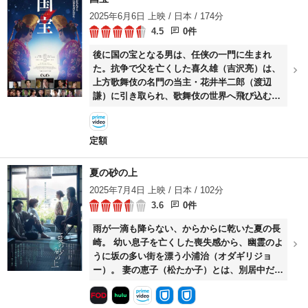
2025年6月6日 上映 / 日本 / 174分
4.5
0件
後に国の宝となる男は、任侠の一門に生まれ
た。抗争で父を亡くした喜久雄（吉沢亮）は、
上方歌舞伎の名門の当主・花井半二郎（渡辺
謙）に引き取られ、歌舞伎の世界へ飛び込む。
そこで、半二郎の実の息子として、生まれなが
らに将来を約束された御曹司・俊介（横浜流
星）と出会う。正反対の血筋を受け継ぎ、生い
定額
立ちも才能も異なる2人は、ライバルとして互
いに高め合い、芸に青春を捧げるが、多くの出
夏の砂の上
会いと別れが運命の歯車を狂わせていく……。
2025年7月4日 上映 / 日本 / 102分
3.6
0件
雨が一滴も降らない、からからに乾いた夏の長
崎。 幼い息子を亡くした喪失感から、幽霊のよ
うに坂の多い街を漂う小浦治（オダギリジョ
ー）。 妻の恵子（松たか子）とは、別居中だ。
この狭い町では、元同僚の陣野（森山直太朗）
と恵子の関係に気づかないふりをするのも難し