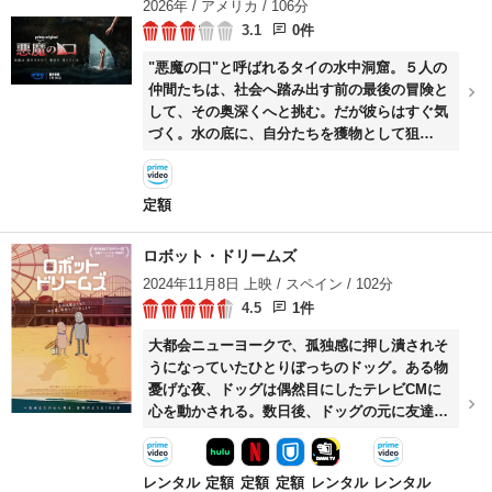
2026年 / アメリカ / 106分
3.1
0件
"悪魔の口"と呼ばれるタイの水中洞窟。５人の
仲間たちは、社会へ踏み出す前の最後の冒険と
して、その奥深くへと挑む。だが彼らはすぐ気
づく。水の底に、自分たちを獲物として狙
う"何か"がいることを。それは素早く、音も立
てず、死をもたらす。息苦しい闇の中で、仲間
への信頼は崩れ去り、パニックが広がってい
定額
く。ひとつでも道を誤れば死闘が待ち受けるの
だ。
ロボット・ドリームズ
2024年11月8日 上映 / スペイン / 102分
4.5
1件
大都会ニューヨークで、孤独感に押し潰されそ
うになっていたひとりぼっちのドッグ。ある物
憂げな夜、ドッグは偶然目にしたテレビCMに
心を動かされる。数日後、ドッグの元に友達ロ
ボットが配達される。セントラルパーク、エン
パイアステートビル、クイーンズボロ橋といっ
たニューヨークの名所を巡りながら、ドッグと
レンタル
定額
定額
定額
レンタル
レンタル