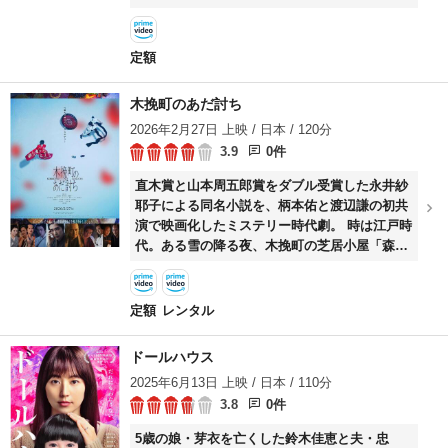
を楽しみにしていることも知らずに・・・\nあ
る日、そのやさしいジョージが死体で発見され
ます。\nこれが事故だと信じようとしないひつ
定額
じたちは、最も賢いリーダーのリリーを筆頭
に、老若雄雌!?のひつじたちが結束して捜査を
木挽町のあだ討ち
開始！手がかりを追ううちに、ジョージには３
2026年2月27日 上映 / 日本 / 120分
６億円の巨額な遺産があったことも発覚！みん
3.9
0件
な、みんな、あやしい！\n果たしてひつじたち
は犯人を見つけ出し、愛するご主人の無念をは
直木賞と山本周五郎賞をダブル受賞した永井紗
らすことができるのか？？
耶子による同名小説を、柄本佑と渡辺謙の初共
演で映画化したミステリー時代劇。 時は江戸時
代。ある雪の降る夜、木挽町の芝居小屋「森田
座」のすぐ近くで、美しい若衆・菊之助が父の
仇討ちを見事に成し遂げた。その事件は多くの
人々に目撃され、美談として語られることにな
定額
レンタル
る。1年半後、菊之助の縁者だという侍・総一
郎が、仇討ちの顛末を知りたいと森田座を訪れ
ドールハウス
る。菊之助に関わった人々から事件の経緯を聞
2025年6月13日 上映 / 日本 / 110分
くなかで徐々に事実が明らかになり、やがて仇
3.8
0件
討ちの裏に隠された「秘密」が浮かび上がる。
5歳の娘・芽衣を亡くした鈴木佳恵と夫・忠