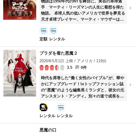
物語は1950年代のNYを舞台に、実在の卓球選
手 マーティ・リーズマンの人生に着想を得た
物語。 卓球人気の低いアメリカで世界を夢見る
天才卓球プレイヤー、マーティ・マウザーは、
親戚の靴屋で働きながら世界選手権に参加する
ための資金を稼ぐ。ロンドンで行われた世界選
手権で日本の選手に敗れたマーティは、次回日
定額
レンタル
本で行われる世界選手権へ参加し、彼を破って
世界一になるために、ありとあらゆる方法で資
プラダを着た悪魔２
金を稼ごうとする・・・・。
2026年5月1日 上映 / アメリカ / 119分
3.5
0件
時代を席巻した“働く女性のバイブル”が、華や
かにアップグレード！\nトップファッション誌
の“悪魔”のような編集長ミランダと、彼女の元
アシスタント・アンディ。別々の道で成長を重
ねたふたりが、再びタッグを組むとき、ファッ
ション業界に大旋風が巻き起こる！
レンタル
レンタル
悪魔の口