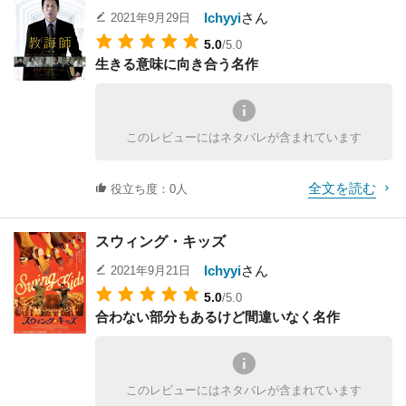
な映画ではあります。
Ichyyi
さん
2021年9月29日
5.0
/5.0
生きる意味に向き合う名作
このレビューにはネタバレが含まれています
全文を読む
役立ち度：0人
スウィング・キッズ
Ichyyi
さん
2021年9月21日
5.0
/5.0
合わない部分もあるけど間違いなく名作
このレビューにはネタバレが含まれています