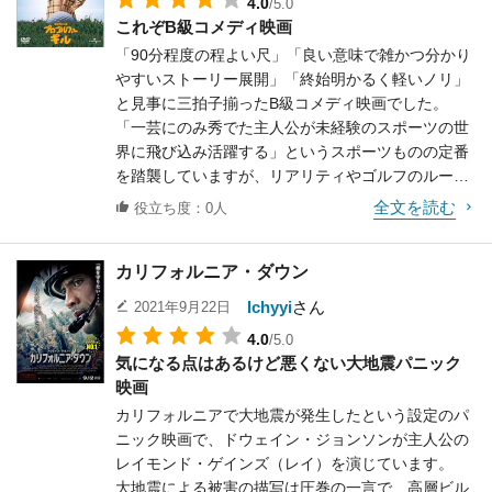
4.0
/5.0
これぞB級コメディ映画
「90分程度の程よい尺」「良い意味で雑かつ分かり
やすいストーリー展開」「終始明かるく軽いノリ」
と見事に三拍子揃ったB級コメディ映画でした。
「一芸にのみ秀でた主人公が未経験のスポーツの世
界に飛び込み活躍する」というスポーツものの定番
を踏襲していますが、リアリティやゴルフのルール
等は彼方へ放り投げてしまったようで、ツッコミど
全文を読む
役立ち度：0人
ころ満載なシーンが終始目白押しです。
そして、これはゲラゲラ笑ってツッコミながら観る
カリフォルニア・ダウン
のにぴったりな内容でもあります。
登場人物も分かりやすく、粗雑でお調子者だけど祖
Ichyyi
さん
2021年9月22日
母を大事にし、何だかんだで優しい主人公のギル、
4.0
/5.0
ゴルファーとして一応の実力はあるものの、小物感
気になる点はあるけど悪くない大地震パニック
が全開なライバルのマクギャビンはこの映画でも特
映画
に魅力的な人物です。
カリフォルニアで大地震が発生したという設定のパ
ストーリー展開も困難や問題は起こるものの、ギル
ニック映画で、ドウェイン・ジョンソンが主人公の
の性格や努力もあって雰囲気は最後まで明るく、終
レイモンド・ゲインズ（レイ）を演じています。
わり方もハッピーエンドなので安心して観られま
大地震による被害の描写は圧巻の一言で、高層ビル
す。