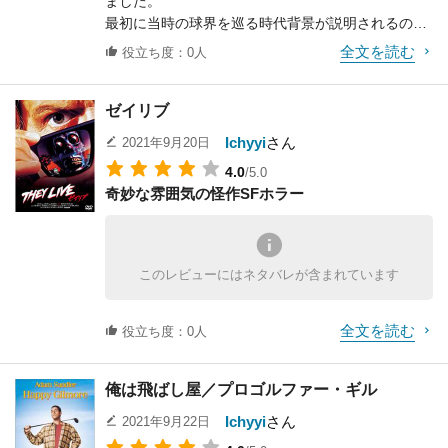
ました。
にも竹中直人さんやくりぃむしちゅーの有田哲平さ
最初に当時の球界を巡る時代背景が説明されるので
んが端役で出演していたり、ふかわりょうさんの両
分かりやすく、複雑な展開等もないため、基本的に
親やランニング中の行進歌といった「内P」からの
全文を読む
役立ち度：0人
は非常に見やすい映画でした。
小ネタもあったり、かなり多くの要素が盛り込まれ
ただ、ジャッキーに繰り返される差別は想像以上
ています。
ゼイリブ
で、直接的な暴力こそないものの、暴言や提供する
「内P」を知らなくてもおじさんたちが再起のため
サービスの拒否、試合中の判定を不利にされる等の
に頑張る草野球映画として楽しめ、「内P」を知っ
Ichyyi
さん
2021年9月20日
陰湿なものが多いです。
てる人は小ネタでもクスっと笑えるという、小粒な
4.0
/5.0
中でも、幼い子供までもが大人の真似をしてジャッ
がらもなかなかの良作映画です。
奇妙な雰囲気の怪作SFホラー
キーに罵声を浴びせるシーンは見ていて辛いもので
した。
そうした差別に対してじっと耐えるジャッキーの姿
も見ていて胃が痛くなりますが、ベンチ裏で一人怒
このレビューにはネタバレが含まれています
りを爆発させるシーンはボーズマンの演技力が光っ
ています。
全文を読む
また、ジャッキーの入団を決めたゼネラルマネージ
役立ち度：0人
ャーのブランチ・リッキーはハリソン・フォードが
演じており、彼の聖書の言葉を引用した台詞にも胸
俺は飛ばし屋／プロゴルファー・ギル
を打たれました。
Ichyyi
さん
2021年9月22日