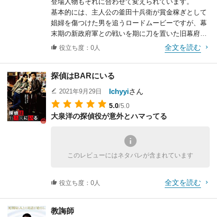
登場人物もそれに合わせて変えられています。
基本的には、主人公の釜田十兵衛が賞金稼ぎとして
娼婦を傷つけた男を追うロードムービーですが、幕
末期の新政府軍との戦いを期に刀を置いた旧幕府軍
残党の兵士が再び刀を持ち血生臭い戦いの世界に舞
全文を読む
役立ち度：0人
い戻る話でもあります。
未開拓で雪も残る北海道を舞台にしているためか全
探偵はBARにいる
体的に暗く重い雰囲気が続き、やや残虐な描写もあ
るため見ていると少し気が重くなります。
Ichyyi
さん
2021年9月29日
しかし、渡辺謙、柄本明、柳楽優弥といった俳優陣
5.0
/5.0
の演技は素晴らしく、特に渡辺謙はその渋さとイケ
大泉洋の探偵役が意外とハマってる
オジ振りを遺憾なく発揮しています。
また、この映画ではアイヌ民族の要素が多く組み込
まれており、柳楽優弥が演じる沢田五郎はアイヌと
和人（日本人）のハーフですし、道中でもアイヌコ
このレビューにはネタバレが含まれています
タン（集落）の描写があります。
アイヌ以外でも舞台となる場所に大都市等は少な
全文を読む
く、寒村や小さな町が多いため当時の風景や習俗が
役立ち度：0人
見られるのは面白いところです。
ただ、和人によるアイヌ民族差別の描写も多く、前
教誨師
述の暗く重い雰囲気もあり、全体的に人を選びそう