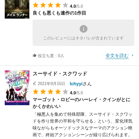
4.0
/5.0
良くも悪くも連作の1作目
このレビューにはネタバレが含まれています
全文を読む
役立ち度：0人
スーサイド・スクワッド
Ichyyi
さん
2021年9月15日
4.0
/5.0
マーゴット・ロビーのハーレイ・クインがとに
かくかわいい
「極悪人を集めて特殊部隊、スーサイド・スクワッ
ドを作り世界の平和を守らせる」という、変化球気
味ながらもオーソドックスなテーマのアクション映
画で、終始アクションシーンが繰り広げられます。