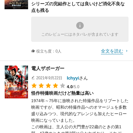
シリーズの完結作としては良いけど消化不良な
のの細部に分かりにくい場面や描写が時折あり、も
点も残る
う少し気を使ってほしかったと思います。
登場人物も多くそれぞれが個性的なのは良いのです
が、主人公側は初登場時以外に見せ場が少ない登場
人物もおり、名前が覚えづらいのも難点です。
このレビューにはネタバレが含まれています
あと、流血表現や痛い描写が多めなので、苦手な人
は注意したほうが良いです。
全文を読む
見事なアクション面と、改善してほしい点がままあ
役立ち度：0人
るストーリー面とで長所と短所が明確に分かれてお
り、「誰でも楽しめる映画」とならないのがとても
電人ザボーガー
惜しい作品です。
Ichyyi
さん
2021年9月22日
4.0
/5.0
怪作特撮映画だけど熱量は高い
1974年～75年に放映された特撮作品をリブートした
映画ですが、昭和の特撮作品へのオマージュを多数
盛り込みつつ、現代的なアレンジも加えたヒーロー
映画になっていました。
この映画は、主人公の大門豊が22歳のときの第1