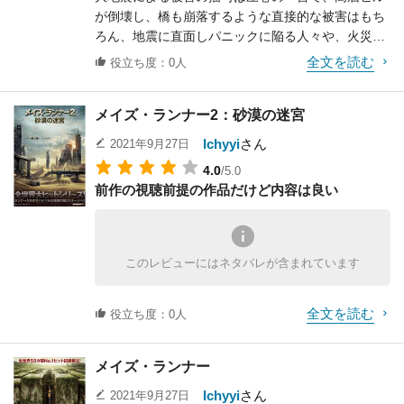
が倒壊し、橋も崩落するような直接的な被害はもち
心に響くメッセージや問題提起、重厚な展開や複雑
ろん、地震に直面しパニックに陥る人々や、火災や
な伏線等の要素は一切ない映画ですが、その分、ジ
ショッピングモールでの略奪といった間接的な被害
ュースやお菓子を片手に気軽に笑って楽しめる良質
全文を読む
役立ち度：0人
も描かれ方が丁寧です。
なコメディ映画です。
更に、津波（英語でも「Tsunami」です）による水
メイズ・ランナー2：砂漠の迷宮
害もストーリー上で大きく描写され、都市全体が水
没してしまう様子は恐ろしいの一言です。
Ichyyi
さん
2021年9月27日
そして、こうした状況の中で、主人公のレイ一家が
4.0
/5.0
離れ離れになりながらも生き抜こうとする姿は胸を
前作の視聴前提の作品だけど内容は良い
打ちますし、レイが自動車やヘリコプター、セスナ
機、モーターボートまで駆使して家族を救助する様
子は非常に頼もしいです。
ロサンゼルスからサンフランシスコまでの移動等、
このレビューにはネタバレが含まれています
現地に行ったことがないとピンと来ない点や、教育
や学習より娯楽面に特化している点は少し気になり
全文を読む
ますが、終わり方も暗くなり過ぎず悪くない作品で
役立ち度：0人
す。
メイズ・ランナー
Ichyyi
さん
2021年9月27日