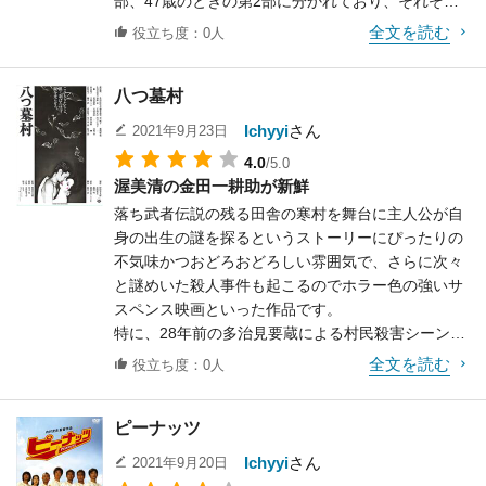
部、47歳のときの第2部に分かれており、それぞれ
で作風に違いがあります。
全文を読む
役立ち度：0人
第1部は昭和の特撮作品の影響が色濃く、各種演出
やエフェクトも古いものを使うというこだわりよう
八つ墓村
で、大門の性格も真面目な熱血漢というオーソドッ
クスな展開です。
Ichyyi
さん
2021年9月23日
一方、第2部では第1部の設定を引き継ぎつつも、大
4.0
/5.0
門が仕事をクビになったり、シュークリームの食べ
渥美清の金田一耕助が新鮮
過ぎで糖尿病になっていたりと雰囲気が大きく異な
落ち武者伝説の残る田舎の寒村を舞台に主人公が自
りますが、徐々に大門が再起していく流れはとても
身の出生の謎を探るというストーリーにぴったりの
熱いです。
不気味かつおどろおどろしい雰囲気で、さらに次々
また、全編を通してギャグシーンが所々にあるので
と謎めいた殺人事件も起こるのでホラー色の強いサ
すが、普通に笑えるものもあれば、何を見せられて
スペンス映画といった作品です。
いるのか…と頭を抱えたくなるものもあり、好みが
特に、28年前の多治見要蔵による村民殺害シーン
別れそうなところです。
や、濃茶の尼が「祟りじゃー！」と叫びながら向か
しかし、ヒーロー映画として見た場合、第1部と第2
全文を読む
役立ち度：0人
ってくるシーンはインパクトが抜群です。
部で雰囲気に違いはあっても「弱い者を守るために
後半では鍾乳洞でのシーンもありますが、ここは恐
強大な悪と戦う」というテーマは一貫しており、十
ピーナッツ
ろしいながらも神秘的な雰囲気があり、ひたすら暗
分に良作と言えます。
い前半とは対照的です。
流石に盛り込まれた内容の割に尺が短かったのか、
Ichyyi
さん
2021年9月20日
また、今作では渥美清が金田一耕助を演じています
全体的に駆け足気味な展開で、説明不足だったりシ