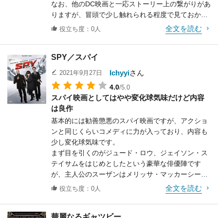
なお、他のDC映画と一応ストーリー上の繋がりがあ
りますが、冒頭で少し触れられる程度で見ておかな
いと映画が楽しめないようなことはありません。
全文を読む
役立ち度：0人
というより、ストーリーはあってないようなレベル
で、あくまでアクションを楽しむ映画と思っておい
SPY／スパイ
た方が良いです。
スーサイド・スクワッドのメンバーは全員極悪人と
Ichyyi
さん
2021年9月27日
いう設定ですが、どこか愛敬や弱点のある人物が多
4.0
/5.0
く、特に後半はメンバー同士のやり取りが増えるの
スパイ映画としてはやや変化球気味だけど内容
で雰囲気も少し柔らかくなります。
は良作
今作の中でも特にマーゴット・ロビーの演じるハー
基本的には勧善懲悪のスパイ映画ですが、アクショ
レイ・クインはとてもキュートで、エキセントリッ
ンと同じくらいコメディに力が入っており、内容も
クなファッションや言動と愛らしい仕草が印象に残
少し変化球気味です。
ります。
まず目を引くのがジュード・ロウ、ジェイソン・ス
他にも、常にクールに戦う反面、娘への愛情にあふ
テイサムをはじめとしたという豪華な俳優陣です
れるデッドショット、凛とした美しさと強さを持つ
が、主人公のスーザンはメリッサ・マッカーシーが
カタナ、スーサイド・スクワッドの指揮官で本作で
演じておりコメディ女優らしくコミカルな場面が多
は貴重な常識人なのに何度も敵にさらわれかける姿
全文を読む
役立ち度：0人
いです。
が笑いを誘うリック・フラッグ隊長といった個性的
スーザンの職業もCIAのエージェントではなく分析
なキャラクターが面白いです。
華麗なるギャツビー
官で、志願してエージェントの任務に従事するもの