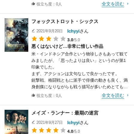
全文を読む
役立ち度：0人
フォックストロット・シックス
Ichyyi
さん
2021年9月20日
3.0
/5.0
悪くはないけど…非常に惜しい作品
米・インドネシア合作という物珍しさもあって観て
みましたが、「思ったよりは良い」というのが第1
印象でした。
まず、アクションは文句なしで良かったです。
銃撃戦、格闘戦ともに派手で俳優の動きも良く、満
身創痍になりながらも戦う描写が多いためとても見
応えがあります。
全文を読む
役立ち度：0人
また、「コディアック」というパワードスーツ（パ
ッケージ絵の裏に写っているロボットのようなも
メイズ・ランナー：最期の迷宮
の）が強敵として登場し、他にも敵側の強大さが示
されるシーンが随所に出てくるので、主人公たちの
Ichyyi
さん
2021年9月27日
戦いが絶望的なものだと否応なしに見せられます。
4.0
/5.0
ただ、ストーリー面に関しては、大筋では分かるも