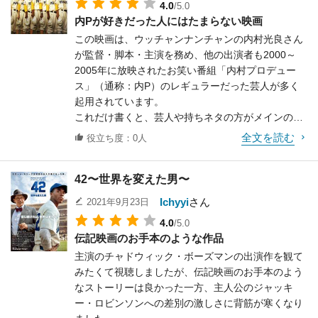
4.0
/5.0
が、「男はつらいよ」シリーズとは違うコメディ色
リアスなシーンとギャグシーンの切り替えが急だっ
内Pが好きだった人にはたまらない映画
がない役にも関わらず、少し飄々とした部分は残し
たりと気になる点もありますが、同時に制作者の熱
この映画は、ウッチャンナンチャンの内村光良さん
つつもどっしりと落ち着いた雰囲気で演じており、
量が大いに感じられる作品です。
が監督・脚本・主演を務め、他の出演者も2000～
近年のイケメン・イケオジな金田一耕助とは違う印
2005年に放映されたお笑い番組「内村プロデュー
象を受けます。
ス」（通称：内P）のレギュラーだった芸人が多く
ただ、長く複雑な原作小説を分かりやすく編集した
起用されています。
とはいえまだ複雑な部分はあり、少し展開が駆け足
これだけ書くと、芸人や持ちネタの方がメインの映
にも見えるので、そうした粗が気になるのは少し残
画のように見えますが、実際には1本の映画として
念です。
全文を読む
役立ち度：0人
しっかりと完成されています。
多少ストーリーに強引な点があるものの、「落ちぶ
42〜世界を変えた男〜
れてしまった草野球チーム、ピーナッツのメンバー
が再び集結し、それぞれ苦悩や挫折を抱えながらも
Ichyyi
さん
2021年9月23日
名門チームとの勝負に挑む」という展開はまさに王
4.0
/5.0
道で、とても明るい気分になれます。
伝記映画のお手本のような作品
出演者も本職の俳優のように慣れた演技ではないも
主演のチャドウィック・ボーズマンの出演作を観て
のの、いずれも全力でされているのが伝わってきま
みたくて視聴しましたが、伝記映画のお手本のよう
す。
なストーリーは良かった一方、主人公のジャッキ
芸人たちの持ちネタもストーリー上に無理のない形
ー・ロビンソンへの差別の激しさに背筋が寒くなり
で取り入れられていたり、レギュラーメンバー以外