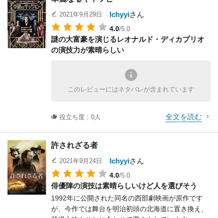
の、元は一介の内勤職員なのでスパイ映画によくあ
Ichyyi
さん
2021年9月29日
るスタイリッシュで人間離れしたアクションもあり
4.0
/5.0
ません。
謎の大富豪を演じるレオナルド・ディカプリオ
しかし、スーザンが次々に訪れる危機を時には幸運
の演技力が素晴らしい
で、時にはもっともらしい理由と口八丁で乗り切
り、仲間の協力も受けながら核爆弾とマフィアを追
う展開は笑えてドキドキもする見事なストーリーで
す。
このレビューにはネタバレが含まれています
また、ジェイソン・ステイサムはいつもの渋くちょ
い悪な見た目で、性格もぶっきらぼうでワイルドな
全文を読む
のとは裏腹に、おかしな変装をしたり肝心なところ
役立ち度：0人
でミスをしたりとドジを連発するのが見た目や俳優
へのイメージとのギャップもあり面白いです。
許されざる者
スパイ映画としては少し変化球の入った作品ではあ
りますが、肝心なところはきちんと押さえ、実力派
Ichyyi
さん
2021年9月24日
の俳優陣の演技も活きている良作です。
4.0
/5.0
俳優陣の演技は素晴らしいけど人を選びそう
1992年に公開された同名の西部劇映画が原作です
が、今作では舞台を明治初頭の北海道に置き換え、