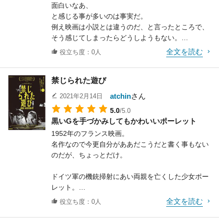
面白いなあ、
そしてラストのライブエイドのシーン。
と感じる事が多いのは事実だ。
クイーン圧巻のパフォーマンスを再現してくれてお
例え映画は小説とは違うのだ、と言ったところで、
り、この映画を観た後、You Tubeで
そう感じてしまったらどうしようもない。
元の映像を見るとその再現度合いが分かって更に面
そんな中、原作よりも映画の方が面白い、
全文を読む
役立ち度：0人
白くなり、
とまず間違いなくほとんどの人が言うであろう映画
また映画が観たくなるという、無限ループに陥って
もある。
しまうのだ。
禁じられた遊び
その代表格がおそらく「サイコ」と「ジョーズ」だ
エンディングの「 Don't Stop Me Now」を演奏する
ろう。
クイーンも良い。
atchin
さん
2021年2月14日
そしてこの映画、「シャイニング」も、おそらくほ
やはり楽曲の良さが映画全体の底上げをしていると
5.0
/5.0
とんどの人が
いうことなのだろう。
黒いGを手づかみしてもかわいいポーレット
映画の方に軍配を挙げるのではないだろうか。
1952年のフランス映画。
名作なので今更自分がああだこうだと書く事もない
原作は言わずと知れたスティーヴン・キングの名作
のだが、ちょっとだけ。
だ。
簡単に言えば幽霊屋敷（ホテル）の話であり、シャ
ドイツ軍の機銃掃射にあい両親を亡くした少女ポー
イニングとは、超能力のことだ。
レット。
ダニー少年はその能力でホテルの幽霊の存在をキャ
飼い犬のジョックは強く抱きしめすぎて死んでしま
ッチする。
全文を読む
役立ち度：0人
う。
しかし幽霊たちは家族に襲い掛かり、更に幽霊に憑