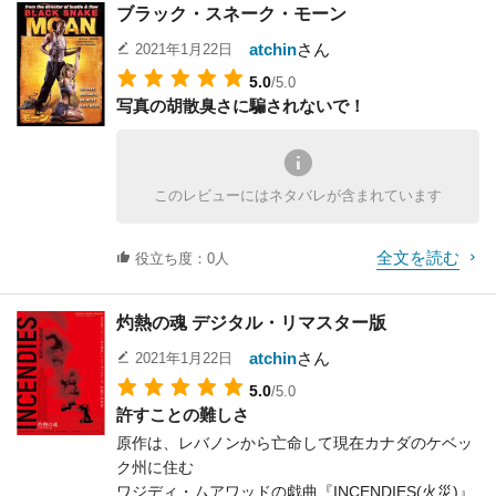
そうか、これがまさにタイトルの「目撃者」の意味
ブラック・スネーク・モーン
怪物がでてくるのだが、それ以外の物語が非常にし
なにも周到に、
か、
っかりしているので、
原作度外視で「恐怖」を盛り立てる要素を映画にぶ
atchin
さん
2021年1月22日
「目撃者」は少年の事ではなくハリソン・フォード
全体が面白く観れてしまう。この映画も、ただ怪物
ち込んだのではないだろうか、
5.0
の事を言っていたのか！
/5.0
宇宙人に襲われる、
そう考えると、この映画は単に原作と少し趣が異な
写真の胡散臭さに騙されないで！
と思ってしまうのだが、どうだろうか。
というだけではなく、シュワちゃんが騙されて救出
る、というレベルではなく、
作戦に駆り出されてしまう、
否定＝再構築されてしまったという事だ。
しかし、二人がダンスを踊る場面は本当に名シーン
という風に設定がしっかりしており、対ゲリラとの
そして映画は大ヒットとくれば、これは公開処刑も
だ！
戦闘シーンもよくできている。
のだ。
このレビューにはネタバレが含まれています
チームのメンバーを率いる姿なんかなかなか板につ
原作者のキングがこの映画を大嫌いというのもよく
いており、
分かる。
全文を読む
リズミカルにその行動をとらえるマクティアナンの
役立ち度：0人
演出が非常に素晴らしい。
画面も、見せるところはフィックスでしっかりと見
灼熱の魂 デジタル・リマスター版
せ、動きが必要なところは動く。
ただしハンディで撮るようなブレブレの画面は多用
atchin
さん
2021年1月22日
しないので、とても観やすい。
5.0
/5.0
最近はカメラも小型化され、臨場感を出しやすいと
許すことの難しさ
いう理由でだか何だか知らないが、わざとブレ画面
原作は、レバノンから亡命して現在カナダのケベッ
を多用する監督が多いが、見づらいだけだ。
ク州に住む
全編を通すと論理的に破綻している映画なのに、何
ワジディ・ムアワッドの戯曲『INCENDIES(火災)』