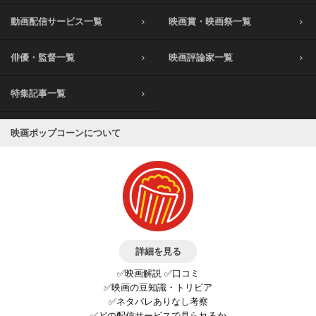
決して笑う所ではないんです、ないんですが、どこ
はその定石とははずれ、
ないのだ。
動画配信サービス一覧
映画賞・映画祭一覧
かユーモラスなんですよね。
逆向きから撮られている。ダメとは言い切れない
この物語はそこまでを描く事によって、ただエグい
こんな題材の映画を観て笑うなんて不謹慎過ぎるん
が、決して良くはない。
だけの話にとどまらず、
じゃないか、と
オープニングのサモ・ハン・キンポーとの対戦や
俳優・監督一覧
もっと大きな問いかけを我々に提示してくれてい
映画評論家一覧
自問自答もしましたが、やはり自分自身の感情は欺
クライマックスでの潜入シーンでは、どう観てもカ
る。
けないのでした。
メラは寄り過ぎだ。
特集記事一覧
それがかえって味を出している所もある
この映画はネタがヤバイため、作った監督は、現代
（エレベーター前で手技のみで応戦するシーン）も
日本の暗部をあぶりだす、とか、世界的に話題とな
映画ポップコーンについて
のの、
っている貧困を描く、とか、一見そういう問題提起
効果を狙って撮っているとは到底思えない。またブ
を
ルースの持ち味である、
しているように思えますが、そういう小難しい事は
美しいハイキックもない。
脇に置いておいて、
ラストのハンとの死闘は論外だ。
実は単純に面白い映画を作りたい、という、映画人
の基本的欲求で作り上げた映画、
「燃えよドラゴン」が公開されるまで、決闘シーン
という気がしました。
と言えば
詳細を見る
だから、この映画を観て面白いと思ったら、不謹慎
酒場での殴り合いのような、ドスンバタンという大
とは思わずに笑いましょう。
味のものしかなかったので、
✅映画解説 ✅口コミ
✅映画の豆知識・トリビア
当時はこれが衝撃的だったのはよく分かる。しかし
✅ネタバレありなし考察
今改めて観ると、
✅どの配信サービスで見られるか