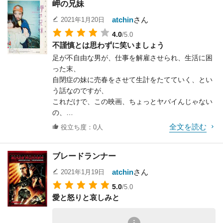
岬の兄妹
目的は、ジャッキーがスタントで出演しているから
中東におけるキリスト教徒とイスラム教徒の宗教対
ル・リコール」やもちろん
だった。
立のすごさ。
atchin
さん
2021年1月20日
「ターミネーター」シリーズなどで好成績を上げて
ところがこの映画は予想外の衝撃を与えてくれた。
こういうものに疎い自分にとっては、何でこうなっ
いる。
4.0
/5.0
とにかくブルース・リーがカッコ良かったのだ。自
ちゃうのかな、
この人間離れした風貌は、とてもＳＦと相性が良い
不謹慎とは思わずに笑いましょう
分の中の何かが壊れ、
とつまらない疑問が生じてくる。
のだ。
足が不自由な男が、仕事を解雇させられ、生活に困
そして新しい何かが再構築されていくのが分かっ
スカーフで顔を隠す、十字架のネックレス、
ただし、どうも「コマンドー」に見えて仕方がな
った末、
た。
この違いだけで生死を分けてしまうのだ。
い。
自閉症の妹に売春をさせて生計をたてていく、とい
バスの襲撃シーンは忘れられない。走る子供。そし
最初、予備知識なしでＴＶで観た時、「コマンド
う話なのですが、
しかしふと考えてみた。日本初公開はもちろん「燃
て倒れる子供。
ー」の続編かと思った。
これだけで、この映画、ちょっとヤバイんじゃない
えよドラゴン」であり、
それを映し出すカメラの距離感が的確だ。
今度の相手は宇宙人なのか、と。
の、
リアルタイムで観てはいないものの、テレビでは何
という感じになってしまいます。
度も放映されているので
物語は母親が残した遺言によって、その子供である
全文を読む
役立ち度：0人
公開当時、評価は低かったが人気があったため、続
この筋立てをみたらその先には絶望しか考えられ
一応鑑賞済みだった。それなのに、「燃えよ～」を
姉弟が
編が作られ、
ず、
観た時は
驚愕の真実を追体験していくという展開だが、どう
更にエイリアンと物語をシンクロさせた「エイリア
ブレードランナー
そもそもこんな物語を映画にしていいのだろうか、
それほどの影響をうけず、「怒りの～」を観た時は
して子供たちに
ンＶＳプレデター」まで
という気にさえなってしまいます。
体が震えるほどの
こんなつらい思いをさせるのか、という批判的な意
atchin
さん
2021年1月19日
製作された。しかしどれも面白くない。
また、インディーズ感の強い作品となると、手持ち
感動・興奮を味わった。それは単に映画の内容のせ
見も出てるようだ。
それは前述した要素が全て抜けているからだ。これ
5.0
/5.0
カメラで臨場感を出す、
いなのであろうか。
どうして？ って、それは自分の子供たちには、
らがないと、成立しえない映画なのだ。
愛と怒りと哀しみと
そんな作風も想像できてしまいます。
それとも何か運命的なタイミングだったせいなので
できれば真実を知っておいてもらいたかったからだ
別にエイリアンとプレデターが戦ってもらわなくて
あろうか。
ろう。
もいい。
ところがいざフタを開けてみて、とてもしっかりと