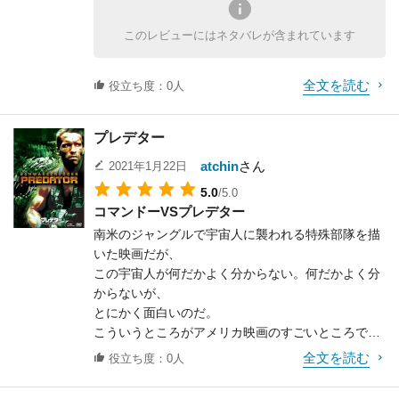
怖いという訳では無い。
また、前作映画のシーンを再現して一部取り入れる
物語が成立しないのではないだろうか。
喜怒哀楽の表現がとても自然だ。
彼女の、怖がってる様子に、こちらの感情が釣られ
など、
つまりこの映画は「アーミッシュの女性と都会の刑
このレビューにはネタバレが含まれています
5歳という年齢の事を考えれば、映画史上最も優れ
てしまっている、という事だ。
原作者のスティーブン・キングだけでなく前作監督
事の恋愛模様を描いた、
た子役ではないだろうか。
彼女の怖がり方は超がつくほどの一級品だ。彼女が
である
現代版ロミオとジュリエット」という図式をやりた
ブルブル震えると、
全文を読む
役立ち度：0人
スタンリー・キューブリックと、一見双方へ敬意を
いがために、
こちらまで震えがくるほどの恐怖を感じてしまう。
払っているかのように
冒頭にわざと大きな事件を持って来たのではない
怖いと言う感情に釣られてしまうのだ。
思えるものの、言い方を変えれば双方もしくは双方
か。そう考えた方が
プレデター
ちなみに、この感情の釣りだけで一本撮りあげてし
のファンの顔色を伺うような
しっくりとくる。
まったホラー映画がある。
atchin
さん
2021年1月22日
作りをしているとも言え、もっと悪い言い方をすれ
そう、「ブレア・ウィッチ・プロジェクト」だ。
ば嫁姑問題
アーミッシュの女性を演じたのはケリー・マクギリ
5.0
/5.0
そう考えれば、ホラー映画というのは、劇中で恐怖
（キングがキューブリックの映画を批判していたの
ス。
コマンドーVSプレデター
に襲われる
は有名な話）の間を取り持つ、
この後「トップ・ガン」の教官役で一躍有名となる
南米のジャングルで宇宙人に襲われる特殊部隊を描
役者の重要性というものがよく分かるというもの
自己主張のできない気の弱い婿殿のような、
のだが、
いた映画だが、
だ。
そんな独自性のない映画となってしまったようにも
この映画ではもう少しふくよかで柔らかい印象の彼
この宇宙人が何だかよく分からない。何だかよく分
思えました。
女が観られる。
からないが、
このように、シェリー・デュバルの顔も含めると、
それがとても自然な美しさを感じさせるのだ。
とにかく面白いのだ。
映画版で有名な恐怖シーンというのは原作とは全く
まあ逆に言えば、嫁と姑の間に果敢に割って入り、
特に夜、体を洗う彼女を刑事役のハリソン・フォー
こういうところがアメリカ映画のすごいところで、
関係のない部分だ。
婿殿が自分を殺してまでも積極的に2人の仲を取り
ドが見てしまうシーン。
例えば「ブロブ」とか
おそらく監督のスタンリー・キューブリックは、原
全文を読む
役立ち度：0人
持った（ようにも見える）ところは、
上半身裸の彼女は神々しささえ感じさせるのだ
「ザ・グリード」とか「トレマーズ」とか、設定に
作を怖い、とは
この映画一番の成果なのではないでしょうか。
が……ここである事に気付く。
何の論理もリアリティもない
思っていなかったのではないだろうか、だからこん