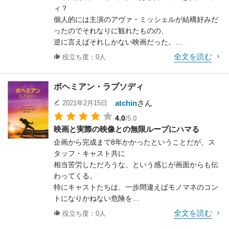
かで出会っていることが
ィ？
市民が奔走するところなども、リアルと思わざるを
る映画群だ。
あるかもしれない。出会ってから結ばれるまでに、
個人的には主演のアヴァ・ミッシェルが結構好みだ
えず、コロナも一時は花崗岩がいいとかいう話があ
ただ最近ではもうこの頃の様な作品にはお目にかか
何度かすれ違いを繰り返すものの、
ったのでそれなりに観れたものの、
ったことを思い出した。
れず、寂しい思いをしているのだが
もしかしたらそれ以前からすでにすれ違いを起こし
逆に言えばそれしかない映画だった。
そういえばSARSの時はヤクルトが効く、なんて話
それは私だけではないはずだ。
ているのかもしれない。
アヴァのお姉さんは身長も含めて完璧な美人という
もあった。
全文を読む
そんなことを思い起こさせてくれるような、思わず
役立ち度：0人
設定らしいが、そうは見えなかったり、あまりにデ
とにかく何かにすがりたくなるような、そんな心境
ニヤリとしてしまう
カすぎる彼女を敬遠する周りの人間たちに反し、昔
によって
最後の最後のラスト・シーンも、これもまた名シー
ボヘミアン・ラプソディ
からそばにいて
大衆が動いていく様子の描き方はなかなか秀逸であ
ンと言えるだろう。
彼女を好きだ、と言ってくる男の子の魅力があまり
ると感じた。
atchin
さん
2021年2月15日
うまく表現できていなかったりと、
4.0
/5.0
消化不良感が拭えなかった。
映画ではワクチン開発と共にあっという間に事態が
映画と実際の映像との無限ループにハマる
後で知ったことだが、主演のデカ女であるアヴァ・
収束していく。
企画から完成まで8年かかったということだが、ス
ミッシェルはダンサーであり、
またウィルスが伝播していく様子も最後に描かれて
タッフ・キャスト共に
You Tubeにいくつか動画がのっていた。だったらこ
おり、非常に納得のいく作りとなっている。
相当苦労しただろうな、という感じが画面からも伝
ういう彼女の特技というか、
現実の世界でもこの映画のように問題が解決してく
わってくる。
アピール・ポイントをうまく映画に生かせば良かっ
れればいいのだが。
特にキャストたちは、一歩間違えばモノマネのコン
たのに、と非常に残念に感じた。
トになりかねない危険を
高身長女と低身長男の話という事で言えば2002年に
はらんでいた訳で、そこを乗り越えてここまでのも
ドラマとなった「君を見上げて」
全文を読む
役立ち度：0人
のを作り上げたことに敬服する。
（作：山田太一）などが演出も含めてとてもよくで