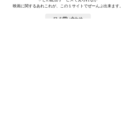
ブルースの映画の中では、最もアクションがつまら
映画に関するあれこれが、この１サイトでぜーんぶ出来ます。
ない映画なのだ。
アクション監修はもちろんブルース本人なのだが、
お問い合わせ
さすがにカメラ位置の指定については他のシーンと
のバランスもあるので
公式SNSで最新の情報をチェック!
完全にはコントロールしきれていない様子だ。
つまるところ、監督のロバート・クローズがアクシ
ョンの撮り方を
よく分かっていないのが一番いけない。この監督は
その後もパッとしない。
この映画を観直して、もう一つ、感じた事がある。
たいしてアクションのできない白人のジョン・サク
登録/ログイン
ソンを主役格にもってくるなど、
当時はまだ東洋人、そしてアクション映画に対する
映画ポップコーンって？
お問い合わせ
価値観が低い時代だった。
撮影環境も劣悪だった。そういう中でもこの映画
プライバシーポリシー
利用規約
サイトマップ
は、
いやブルース・リーという人物は世界を動かしてみ
せた。
Copyright ©映画ポップコーン. All rights reserved.
それは言い換えれば、どんな環境でも、本物は必ず