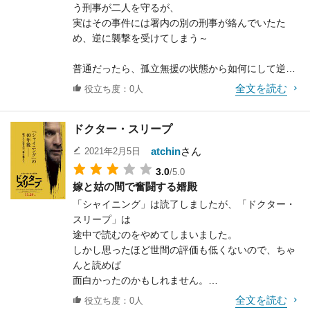
う刑事が二人を守るが、
それなりに面白く観れるのだが、個人的には時間軸
黒光りするＧが出てきた時の彼女の興味津々な目つ
ぞっとすると言えばもう一つ、有名な双子のシーン
実はその事件には署内の別の刑事が絡んでいたた
は一本化した方が
きを見た瞬間、
がある。
め、逆に襲撃を受けてしまう～
物語としての達成感は高くなったのではないかと感
うわ、まさかまさか、と思ったのだが……すごい、
ダニー少年が車の乗り物に乗ってホテル内を走り回
じた。
すごすぎるぞポーレット。
っていると、
普通だったら、孤立無援の状態から如何にして逆転
また、これは意図した事かどうか分らないが、ポー
突然目の前に双子の少女が現れる。構図、照明とそ
していくか、
それ以上に気になったのが、画面の暗さだ。
レットがいくら小さいとはいえ
全文を読む
の背景が絶妙であり、
役立ち度：0人
を描くのだろうがこの映画はちょっと違う。
というよりも役者の「顔」への光量の少なさと言う
今ではこんなにも映さないだろう、と言えるくらい
かつ瞬間的にインサートされるむごたらしい死体。
突如として恋愛映画へと様変わりしてしまうのだ。
べきなのか。
パンツ丸出しのシーンが多い。
たったこれだけの事で観客はとてつもない恐怖感を
ドクター・スリープ
襲撃により傷ついた刑事は、少年たちが住む村で匿
自分の視聴環境が良くなかったのか分からないが、
でも何だかこれも子供らしくてかわいい。
感じるのだ。
われるように看病され、
とにかく人物の顔、表情が分かりにくくてストレス
ミシェルがポーレットをかわいがるので観客として
ちなみにこの描写はダイアン・アーバスの同じく双
atchin
さん
2021年2月5日
次第にその母親と心の距離を近づけて行く。
を感じた。
も一緒になって
子の写真から
3.0
/5.0
この構成では物語的にはサスペンスが寸断されるの
昔の白黒映画を観ていると、役者の顔への照明には
その感情が加速されていく。ミシェルは一番末っ子
インスパイアされているのだが、引用という意味で
嫁と姑の間で奮闘する婿殿
で、
とても気を使っていることが分かる。
であり、
は逃げ惑う妻を追いかける男が、
「シャイニング」は読了しましたが、「ドクター・
それを良しとしない向きも多いのは事実だ。
もし自然な陰影を生かした画面にしたかったという
年も一人だけ離れているように見える。そんな時に
ドアを斧でぶち壊すシーンはD・W・グリフィス監
スリープ」は
しかし、これはこれで実に素晴らしい恋愛模様が描
ことであれば、
ポーレットが現れた。
督の「散り行く花」からのものだ。
途中で読むのをやめてしまいました。
かれており、
普通にカラー映画にすればよかったのではないかと
ミシェルとしてはお兄ちゃんとして、この子の為に
オリジナルではないはずなのに、もはやこの2つの
しかし思ったほど世間の評価も低くないので、ちゃ
この変な物語構成が一つの個性として意義のあるも
感じた。
頑張ろうと思う。
シーンは「シャイニング」の
んと読めば
のとなっている。
慕われるので張りも出るし、だから一緒にいて楽し
名シーンとして我々の脳裏に焼き付いてしまってい
面白かったのかもしれません。
そしてもう一つ、この映画を唯一無二の存在に押し
とはいえ、第78回ゴールデン・グローブ賞最多6部
い。
る。
映画版「シャイニング」はもちろん傑作です。
上げている要素がある。
門で
全文を読む
どんどんどんどんかわいい妹の為に「禁じられた遊
こう見ていくと、当たり前の事だけれど映画版は画
役立ち度：0人