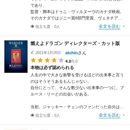
故か面白く観れてしまうのは
であり、
やはり監督であるマクティアナンの手腕によるとこ
監督・脚本はドゥニ・ヴィルヌーヴのカナダ映画。
ろが大きいだろう。
そのカナダではジニー賞8部門受賞、ヴェネチア国
際映画祭最優秀作品賞、
全文を読む
役立ち度：0人
もう一つ、何だか分からないがこの映画が面白い理
第83回米アカデミー外国語映画 賞にノミネート。な
由の一つに、
るほど、とうなずける内容だ。
やはり主演のシュワちゃんの存在感があげられるだ
燃えよドラゴン ディレクターズ・カット版
ろう。
映画ではレバノン内戦を背景に、一人の女の壮絶な
もしこれをスタローンが演ったらどうだったか、ブ
atchin
さん
2021年1月20日
生き様が浮き彫りとなってくる。
ルース・ウィリスだったら
4.0
/5.0
自分はこのあたり、あまり詳しい知識が無いのだ
どうだったか、と考えてみると、どうもしっくりこ
本物は必ず認められる
が、それでも全く問題なく観られる。
ない。
人生の中で大きな衝撃を受けるほどの出来事と言う
レバノンというのは歴史的にキリスト教徒が多い国
何がしっくりこないかというと、他の俳優では人間
のはそうそうあるもんじゃない。
らしい。
くさいからだ。
自分にとって、そんな数少ない出来事の一つに、ブ
第一次、第二次世界大戦を経て、キリスト教中心の
宇宙人に襲われて逃げ惑う「パニック」映画ならい
ルース・リーとの出会いがある。
国家となったものの、
いが、宇宙人との「対決もの」
パレスチナからの難民が流入する事によって、その
となった場合、同じ土俵に上がれる俳優と言えば、
当初、ジャッキー・チェンのファンだった自分は中
バランスが崩れ始める。
シュワちゃん以外に
3の時、試写会で
母親であるナワルの物語もまさにそういう背景が発
全文を読む
役立ち度：0人
いないだろう。「デモリション・マン」「ジャッ
「ドラゴン怒りの鉄拳」（リバイバル）を観に行っ
端となっている。
ジ・ドレッド」でスタローンは
た。
惨敗したが、シュワちゃんはこの映画の他「トータ