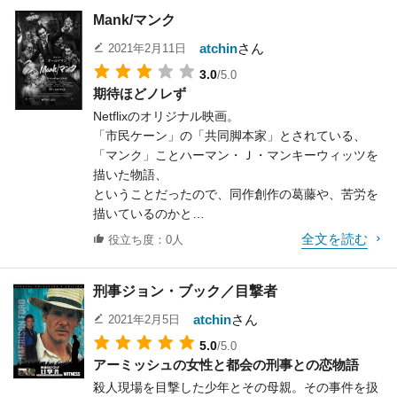
そして川に捨てられたジョックを追っていき、その
りつかれた父が
Mank/マンク
先で少年ミシェルと出会う。
家族を襲う恐怖を描く。キングの、いつも通りの細
かな筆致で描かれたこの小説は
atchin
さん
2021年2月11日
とにかくポーレット役のブリジット・フォッセーが
上下巻あるが、上はほぼ前振りと言っても過言では
3.0
/5.0
かわいくて素晴らしい。
なく、
期待ほどノレず
と言うよりも、プロット上そうでなくてはならない
物語の中心となるオーバールック・ホテルへとなか
Netflixのオリジナル映画。
のだ。
なか舞台を移さない。
「市民ケーン」の「共同脚本家」とされている、
人物描写の積み重ねはさすがだが少しもったりした
「マンク」ことハーマン・Ｊ・マンキーウィッツを
まず外見。ブロンドの髪と、おそらく青いであろう
感じを受ける。
描いた物語、
瞳は
ということだったので、同作創作の葛藤や、苦労を
まさにフランス人形そのもの。
映画版は少し趣が異なる。幽霊が出てきたり、父が
描いているのかと
そして演出面では子供らしくわがままで無邪気な部
家族を襲うのは同じだが、
思いきや、そういうことよりもマンクの人物像にフ
分をうまく引き出している。
その狂気は幽霊の問題なのか、それとも雪山という
全文を読む
役立ち度：0人
ォーカスを当てて、
死んだジョックの墓を掘る時の一所懸命さなんかは
閉塞的な環境がそうさせたのか、
彼をとりまく映画会社や妻とのやりとり、政治的な
特筆すべきシーンだ。
判然としないのだ。いずれにしても父が狂っていた
刑事ジョン・ブック／目撃者
内幕等、
ものすごく、素晴らしい力強さで墓を掘っている。
事が分かる
過去と現在を織り交ぜて複合的にエピソードを構築
でもそこがとてもかわいいのだ。
タイプ・ライターのシーンは、映画史上最もぞっと
atchin
さん
2021年2月5日
している。
何でも一所懸命にやる子供というのはかわいく見え
するシーンだ。
5.0
/5.0
る。
圧倒的な分量で打ち込まれたあの文字を見ると、
アーミッシュの女性と都会の刑事との恋物語
各シーンをかなりテンポよく描いており、
生きているゴキブリを手づかみするシーンには絶叫
一体いつからこいつは狂ってたんだ、という驚きと
殺人現場を目撃した少年とその母親。その事件を扱
主演のゲイリー・オールドマンの熱演もあって
した。
同時に戦慄を覚える。