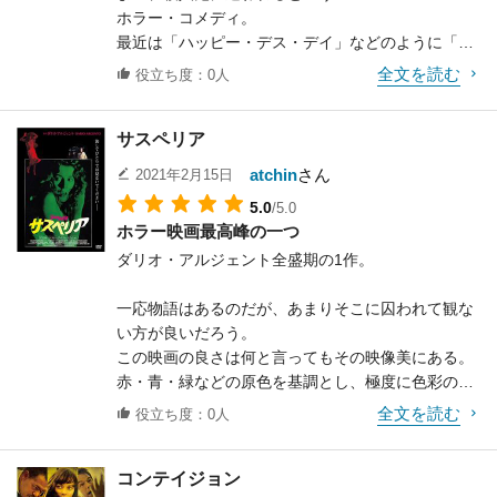
ホラー・コメディ。
拙い手つきで、なかなか服を着せてあげられない。
最近は「ハッピー・デス・デイ」などのように「ホ
しかしこれには隠された感情も表現されている。
ラー・コメディ」というジャンルで
そう、シウクワンとレイキウの思いである。
全文を読む
役立ち度：0人
良作が生れつつあり、これもその一つと言えるだろ
結局のところ、顔を近づけ合った時に二人はキスを
う。
する。
サスペリア
これもただ単にホラー映画の中に入ってしまう、と
そして苦労して着せたレイキウの服を、今度は慌て
いうだけではなく、主人公の女の子は
て脱がそうとする。
atchin
さん
2021年2月15日
お母さんがカルト・ホラー映画の女優であり、交通
下手にカットを割らないところがまた良い。
5.0
/5.0
事故で亡くしてしまっている、
気持ちと行動が相反することによって何とも言えな
ホラー映画最高峰の一つ
という背景がキチンと描かれている。
いもどかしさが強調される
ダリオ・アルジェント全盛期の1作。
それでそのカルト・ホラー映画のリバイバル上映時
このシーンは、二人の演技も実に素晴らしく、屈指
に騒ぎがあって……
の名シーンだ。
一応物語はあるのだが、あまりそこに囚われて観な
みたいに、要するにプロットがしっかりとしている
い方が良いだろう。
のだ。
そう、やはりラブ・ストーリーは役者が良くないと
この映画の良さは何と言ってもその映像美にある。
またわざとチープな表現をしているようなところも
何も始まらない。
赤・青・緑などの原色を基調とし、極度に色彩のコ
あり、B級ホラー映画への愛情も
この二人、特に自分の好みという訳ではないのだ
ントラストをつけた画作りは、
どことなく感じることができる。
が、とてもいい味を出していて、
全文を読む
役立ち度：0人
外連味たっぷりで、観客を問答無用に異世界にブチ
グイグイと引き込まれてしまった。
込んでしまう事に成功している。
アメリカ映画のすごいところは、バケモノが出てく
田舎から出てきた純朴な青年、シウクワンを演じる
コンテイジョン
その他異様な影や大きな怖い男、また酒場でのダン
るとか、変な世界へ行ってしまうとか、
レオン・ライ。