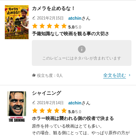
きていたし、
カメラを止めるな！
しかしよくよく観ると、作りはどこかいびつな感じ
自分が好きな人が別な人を好きになる、という三角
もする。
関係を描くパターンで言えば
atchin
さん
2021年2月15日
レコード会社の役員室に呼ばれ、楽曲「ボヘミア
1987年の「恋しくて」（主演：メアリー・スチュア
5.0
/5.0
ン・ラプソディ」を批判されるシーンでは、
ート・マスターソン）なんかが、
予備知識なしで映画を観る事の大切さ
妙なアップの抜きとか、その他随所に演出と演技が
切ない感情をとてもよく表現できていた。
かみあっていないような感じも受けた。
パターンもののプロットなので、ハマれば面白くな
また、クイーンは当初本国イギリスではウケず、
るポテンシャルを秘めていただけに
日本での大人気から再評価された歴史があるにも関
ちょっともったいない作品であったと感じた。
このレビューにはネタバレが含まれています
わらず
そこは描かれていなかったりとか、事実との相違も
しかしRotten Tomatoesではメチャクチャ低評価！
全文を読む
あるものの、
役立ち度：0人
これはこれで主演のアヴァ・ミッシェルがかわいそ
それらの文句を言わせない圧を画面から感じさせて
うになってしまう。
くれる。
シャイニング
その一番の理由はやはりクイーンの楽曲の良さだろ
う。
atchin
さん
2021年2月14日
簡単に言えば、クイーンの楽曲は映画向きなのだ。
5.0
/5.0
古くから「フラッシュ・ゴードン」や
ホラー映画は襲われる側の役者で決まる
「ハイランダー」で楽曲提供しており、そのドラマ
原作を持っている映画はとても多い。
チックな作風は映画との相性がメチャクチャ良い。
その場合、観る側にとっては、やっぱり原作の方が