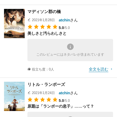
これの凄さは別のところで語るとして、
それはアーミッシュを初めて取り上げた、という事
ノミネートされており、評価を受けているというこ
び」に没頭してしまう。
面で観た時に
とりあえずこの映画版「ドクター・スリープ」で
だ。
とを考えると、
いかに面白くなるか、いかに怖くなるか、それを考
マディソン郡の橋
す。
この映画によりアーミッシュという前近代的な生活
あまり文句をいう訳にもいかないか。
そしてこのかわいさは全てラスト・シーンに通じて
えに考えて撮っている事が
一応「シャイニング」の続編ですが、個人的な見解
をしている宗教集団の存在を
行く。
分かる。映画が原作に勝つにはやはり映像で勝負す
atchin
さん
2021年1月28日
としては、
知った日本人は少なくないだろう。電気を使わず、
るしかないのだ。
5.0
/5.0
全く別物と考えてみた方が良いと思いました。
自給自足の生活を送る、
どこかで誰かが叫んだ「ミシェル」という声をきっ
美しさと汚らわしさと
前作が幽霊屋敷を描いたホラー物とした時、
戒律の厳しいアーミッシュの女性と都会の刑事との
かけにミシェルの姿を探して
この映画ではもう一つ、気付かされる事がある。感
今作はサイキックVSヴァンパイアを描いたバトル物
恋物語は、
雑踏の中に消えていくポーレット。
情の釣りだ。
です。
差し詰めロミオとジュリエットのようなものだ。
もしもこれが、かわいげの無いクソガキだったら、
人は泣いてる人を見ればなんだか悲しくなってくる
とはいえ、バトルの描写が弱いのでなんとも言えず
生意気なだけの
し、
このレビューにはネタバレが含まれています
中途半端な感じがしました。
先ほどサスペンスの寸断と言ったが、それはタイト
クソガキだったら、
笑ってる人を見ると愉快になってくる。
「シャイニング」の能力をもった子供たちを拷問し
ル通り、
誰も涙を流したりはしないだろう。
そうやって相手の感情に釣られる傾向がある。
全文を読む
たり殺すときに発生する
役立ち度：0人
殺人の「目撃者」である少年を中心として捉えた物
かわいい子供であればあるほど、不憫さが増す。
当然数々の作品の中にも意図的に感情の釣りを挿入
「生気」を吸って半永久的に生きながらえている
語の場合の考え方だ。
かわいそう、かわいそう、かわいそう……
してくるケースが多い。
「トゥルー・ノット」という、
一般的にはそう思われているのだが、逆に、もとも
だからこの映画はポーレットがかわいくなければな
この映画でしばしば話題にあがるのが、家族を襲
リトル・ランボーズ
要するに新手のヴァンパイアの集団が今作では登場
と恋愛を
らないのだ。
う、
します。
話のメインとして捉えた場合はどうだろうか。
atchin
さん
2021年1月24日
ポーレットがかわいければかわいいほど、この映画
あの有名なジャック・ニコルソンの顔よりも、
しかし、であれば、最終的にはもっと大掛かりな
冒頭にその位の設定を盛り込まなければ、外部の人
のラスト・シーンは締まる。
その彼を怖がる妻のシェリー・デュバルの顔の方が
5.0
/5.0
トゥルー・ノットVSシャイニング軍団の様な図式に
間がアーミッシュの村で
でもおそらく監督としては、予想以上の出来だった
怖い、という事だ。
原題は「ランボーの息子」……って？
なっていった方が
しばらく生活を営むような展開にもって行く事がで
んではないだろうか。
これは、正確にはシェリー・デュバルの顔の造形が
面白くなったような気がしました。
きず、
そのくらいブリジット・フォッセーが素晴らしい。