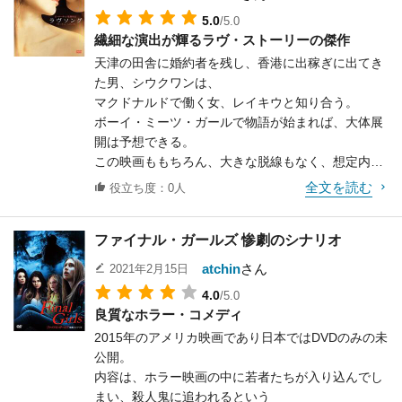
5.0
/5.0
繊細な演出が輝るラヴ・ストーリーの傑作
天津の田舎に婚約者を残し、香港に出稼ぎに出てき
た男、シウクワンは、
マクドナルドで働く女、レイキウと知り合う。
ボーイ・ミーツ・ガールで物語が始まれば、大体展
開は予想できる。
この映画ももちろん、大きな脱線もなく、想定内に
物語は進んでいく。
全文を読む
役立ち度：0人
関係が近しくなり、やがてすれ違いが生じ、そし
て……という感じだが、
ファイナル・ガールズ 惨劇のシナリオ
しかし、それでも面白いと思えるのは、演出がきめ
細やかで繊細だからである。
atchin
さん
2021年2月15日
例えば自転車に乗っている二人のショットであった
4.0
/5.0
り、
良質なホラー・コメディ
初めて二人がキスをするシーン。
2015年のアメリカ映画であり日本ではDVDのみの未
特に後者は、実に繊細な感情のやりとりを表現して
公開。
いる。
内容は、ホラー映画の中に若者たちが入り込んでし
家にきたレイキウの帰り際、彼女に服を着せるシウ
まい、殺人鬼に追われるという
クワン。