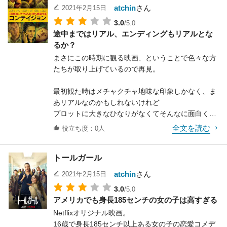
スや鏡を反射させる老婆など、
それだけ聞くとちょっとどうなの、と言いたくなる
故郷に婚約者を残してきたのだが、物理的な距離が
atchin
さん
2021年2月15日
おそらく細かい意味などは何もないのだが、不気味
ような話でも、そこにいくまでの過程であったり、
そのまま精神的な距離に変わっていってしまう。
3.0
/5.0
で怖がらせることだけを
周りの人間関係がしっかりとしているため、面白く
どこの国でも一緒だよなあ、と思いつつ、その過程
途中まではリアル、エンディングもリアルとな
目的とした過剰なまでの恐怖演出がこの映画では数
観れてしまう映画がたくさんある。この映画もそう
を見事に好演している。
るか？
多くなされており、
いう意味では隠れた良作と言えるだろう。
片や同じ田舎から出てきたけれど、もっと野心的に
まさにこの時期に観る映画、ということで色々な方
とにかく怖い、というホラー映画の至上命題を達成
成功を目指すレイキウを演じる
たちが取り上げているので再見。
することに大きく貢献している。
あと、個人的には主人公のタイッサ・ファーミガが
マギー・チャン。あれ、どこかで見た顔だな、と思
いや、それ以上にこの監督、ガチでヤバイんじゃな
意外に好みだった。
ってたら、
最初観た時はメチャクチャ地味な印象しかなく、ま
いの、と思わせるような、
なんだ、そういうことか、と突っ込まれそうだ
ジャッキー・チェンの映画に出ていたことを思い出
あリアルなのかもしれないけれど
そんな演出が満載なのだ。
が……
した。
プロットに大きなひなりがなくてそんなに面白くは
アクション・コメディーの彼女もいいけれど、繊細
ないかな、などと思っていたが、
怖いと言えばゴブリンの演奏するあの有名なテーマ
全文を読む
な演技で見せる彼女も
役立ち度：0人
その後のコロナ禍の状況などを見ていると一見の価
曲もそうだろう。
とても良いと思った。
値はあるかもしれない、
昔突然、夜のデパートの屋上でこの音楽が流れてき
トールガール
と自分の中では再評価することとなった。
たときは、泣きたくなる思いだった。
この映画は、通常の物語のラストに加え、おまけと
この映画の前に作った「サスペリア2」（日本では
も言える
atchin
さん
2021年2月15日
やはりウィルス感染が一気にドバッと広がっていか
公開が後だったので、「2」とつけられてしまっ
二重のラスト・シーンが用意されている。
3.0
/5.0
ず、徐々に徐々に広がっていく様子は
た）や
これから共に歩いていこうとする人との出会いは運
アメリカでも身長185センチの女の子は高すぎる
なかなかリアルである。
この映画の2本後の「シャドー」などが個人的には
命的なものと言えなくもない。
Netflixオリジナル映画。
また、レンギョウという植物がこのウィルスに効
好みであり、
そんな人たちというのは、もしかしたら人生のどこ
16歳で身長185センチ以上ある女の子の恋愛コメデ
く、などというデマが流れ、
世界観の構築という意味では非常に高い完成度を誇