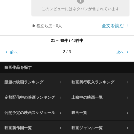
でも口で説明する訳にはいかない。どう考えても口
コマンドーと戦うプレデター、これが一番面白いの
した作りに驚かされました。
気になって、「燃えよ～」を観直してみた。
で説明しただけでは
このレビューにはネタバレが含まれています
だ。
冒頭妹がいなくなり、男が動かない足を引きずって
そこで一つ、はっきりと分かった事がある。
この問題の本質が伝わる訳がないからだ。
海まで探しにいくシーンでは
それは、
それに当然の事ながら、子供たちに面と向かってで
全文を読む
テトラポットの間に浮遊している靴を妹のものだと
役立ち度：0人
きる話でもない。
思い、友人である警官に
「燃えよドラゴン」には、適正なショットがほとん
ではどうすればいいのか？ それはやはり追体験し
拾い上げてもらう、というくだりまでを、省略的な
ど存在していない
てもらうしかない。
21 ~ 40件 / 43件中
手法で一気につないでいきます。
だから大変でも、回りくどいようでも、自分のルー
タイトルバック直前の、美しい夕焼けをバックに、
2
/ 3
前へ
次へ
という事だった。
ツである場所に
途方にくれている男をとらえるショットでは、画面
簡単に言えば、ブルースのアクションがカッコ良く
足を運んでもらい、目で見て体で感じ、どんな状況
を横切るカモメにまで
撮られていない、という事だ。
から
映画作品を探す
演出をつけているのかと思えるほど、絶妙なタイミ
おそらく最も適正に撮られているのは、オハラとの
この恐るべき物語が誕生したのか、きっちりと知っ
ングで
決闘シーンでの最初の一撃であろう。
て欲しかったのだろう。
話題の映画ランキング
映画興行収入ランキング
フレーム・イン→アウトをしていきます。
手を合わせ、パクサオ→右リードをコンマ何秒とい
そうすれば子供たちもきっと全てを理解して受け止
う超絶の速さで顔面に打ち込むという、有名なシー
めてくれるはずだ、と。
定額配信中の映画ランキング
上映中の映画一覧
そして妹が知らない男といたことが分かり、連れて
ン。
その上でナワルが出した一つの決断、許すという
帰った後風呂に入れ、
ほぼフルショットの横構図。これは良い。しかし直
事。
状況を問い質すシーンで、
後の後ろ回し蹴りは
争いからは憎しみが産れ、負の連鎖を巻き起こす。
公開予定の映画スケジュール
映画一覧
『お兄ちゃん怒るよ！』
カメラの位置が悪い。他の映画では、後ろ回し蹴り
それを断ち切る為には誰かが犠牲となり、相手を許
というセリフが出てくるのですが、これ、自分は思
は全てカメラに向かって
していかなければならない。
映画製作国一覧
映画ジャンル一覧
わず笑ってしまいました。
弧を描くように撮られているのだが、このシーンで
しかしそれはものすごい苦痛を伴う。簡単な事では